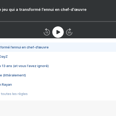
e jeu qui a transformé l’ennui en chef-d’œuvre
nsformé l’ennui en chef-d’œuvre
 DayZ
 a 13 ans (et vous l'avez ignoré)
e (littéralement)
im Rayan
 toutes les règles
s les jeux vidéo
us choquant de Rockstar ? - Le scandale BULLY