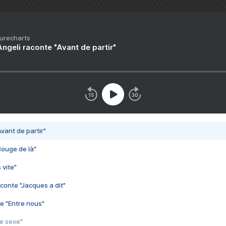
Purecharts
ngeli raconte "Avant de partir"
vant de partir"
Bouge de là"
 vite"
conte "Jacques a dit"
e "Entre nous"
3e sexe"