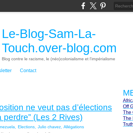
Le-Blog-Sam-La-
Touch.over-blog.com
Blog contre le racisme, le (néo)colonialisme et l'impérialisme
letter
Contact
ME
Afri
osition ne veut pas d’élections
Off 
The 
va perdre” (Les 2 Rives)
The 
Trut
nezuela
Elections
Julio chavez
Allégations