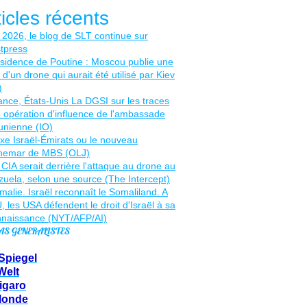
ticles récents
AS GENERALISTES
Spiegel
Welt
igaro
Monde