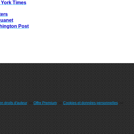
 York Times
ters
huanet
hington Post
n droits d'auteur
Offre Premium
Cookies et données personnelles