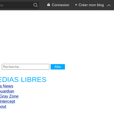
Connexion
+
Créer mon blog
DIAS LIBRES
ca News
Guardian
Gray Zone
Intercept
hout