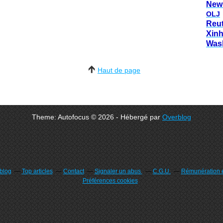
New
OLJ
Reu
Xin
Was
Haut de page
Theme: Autofocus © 2026 - Hébergé par
Overblog
rblog
Top articles
Contact
Signaler un abus
C.G.U.
Rémunération e
Préférences cookies