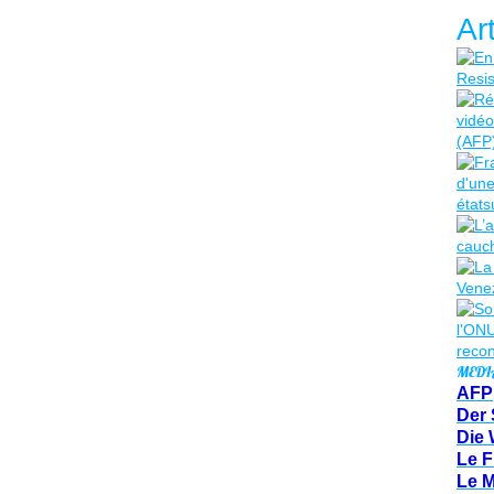
Ar
MEDI
AFP
Der 
Die 
Le F
Le 