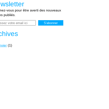
wsletter
ez-vous pour être averti des nouveaux
les publiés.
chives
nvier
(1)