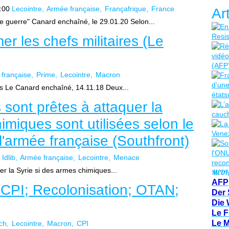
:00
Lecointre
Armée française
Françafrique
France
Ar
e guerre" Canard enchaîné, le 29.01.20 Selon...
r les chefs militaires (Le
française
Prime
Lecointre
Macron
es Le Canard enchaîné, 14.11.18 Deux...
 sont prêtes à attaquer la
imiques sont utilisées selon le
l'armée française (Southfront)
Idlib
Armée française
Lecointre
Menace
er la Syrie si des armes chimiques...
MEDI
AFP
 CPI; Recolonisation; OTAN;
Der 
Die 
Le F
Le 
ch
Lecointre
Macron
CPI