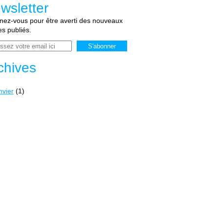
wsletter
ez-vous pour être averti des nouveaux
les publiés.
chives
nvier
(1)