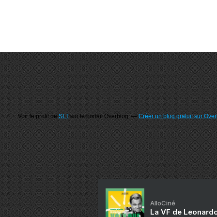
Voir le profil de
SLT
sur le portail Overblog
Créer un blog gratuit sur Ove
AlloCiné
La VF de Leonardo