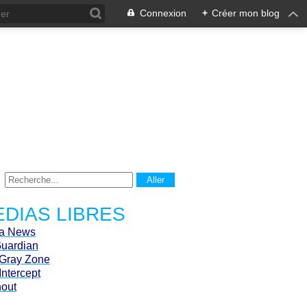
Connexion
+
Créer mon blog
DIAS LIBRES
ca News
Guardian
Gray Zone
Intercept
hout