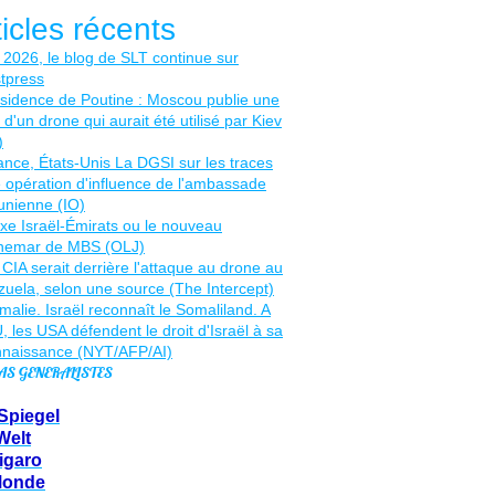
ticles récents
AS GENERALISTES
Spiegel
Welt
igaro
Monde