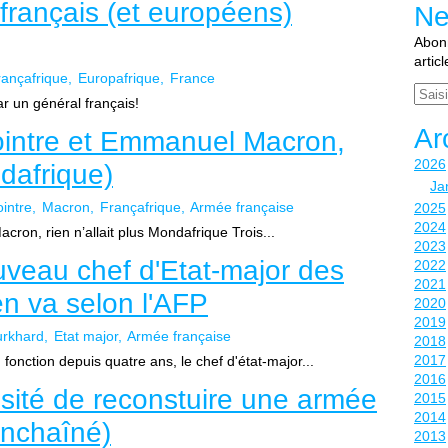
 français (et européens)
Ne
Abonn
artic
rançafrique
Europafrique
France
Email
r un général français!
Ar
ointre et Emmanuel Macron,
2026
ndafrique)
Ja
intre
Macron
Françafrique
Armée française
2025
2024
ron, rien n’allait plus Mondafrique Trois...
2023
eau chef d'Etat-major des
2022
2021
en va selon l'AFP
2020
2019
urkhard
Etat major
Armée française
2018
2017
nction depuis quatre ans, le chef d'état-major...
2016
ssité de reconstuire une armée
2015
2014
enchaîné)
2013