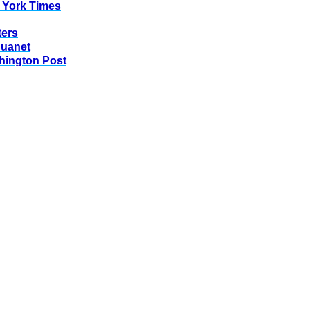
 York Times
ters
huanet
hington Post