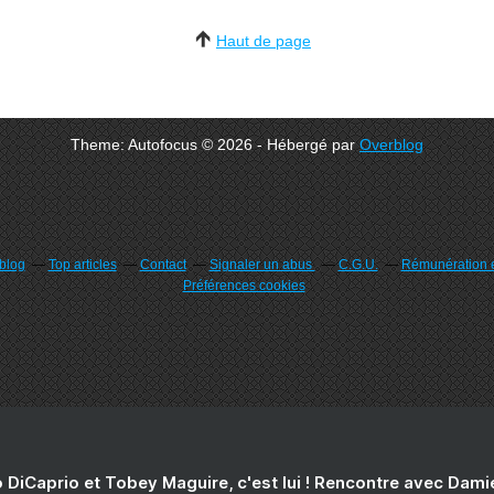
Haut de page
Theme: Autofocus © 2026 - Hébergé par
Overblog
rblog
Top articles
Contact
Signaler un abus
C.G.U.
Rémunération e
Préférences cookies
 DiCaprio et Tobey Maguire, c'est lui ! Rencontre avec Dam