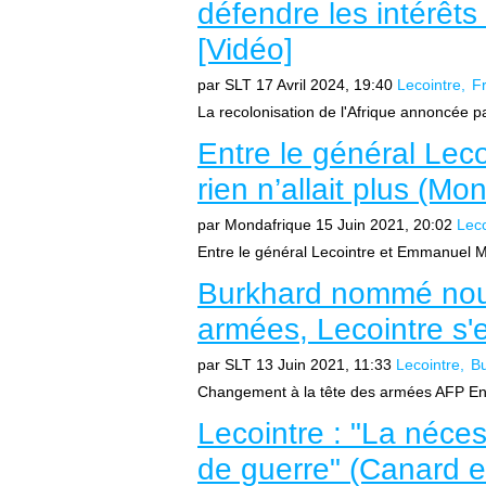
défendre les intérêts
[Vidéo]
par SLT
17 Avril 2024, 19:40
Lecointre
F
La recolonisation de l'Afrique annoncée pa
Entre le général Lec
rien n’allait plus (Mo
par Mondafrique
15 Juin 2021, 20:02
Leco
Entre le général Lecointre et Emmanuel Mac
Burkhard nommé nouv
armées, Lecointre s'
par SLT
13 Juin 2021, 11:33
Lecointre
B
Changement à la tête des armées AFP En fo
Lecointre : "La néce
de guerre" (Canard 