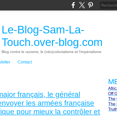
Le-Blog-Sam-La-
Touch.over-blog.com
Blog contre le racisme, le (néo)colonialisme et l'impérialisme
letter
Contact
ME
Afri
major français, le général
Off 
The 
 envoyer les armées française
The 
Trut
ique pour mieux la contrôler et