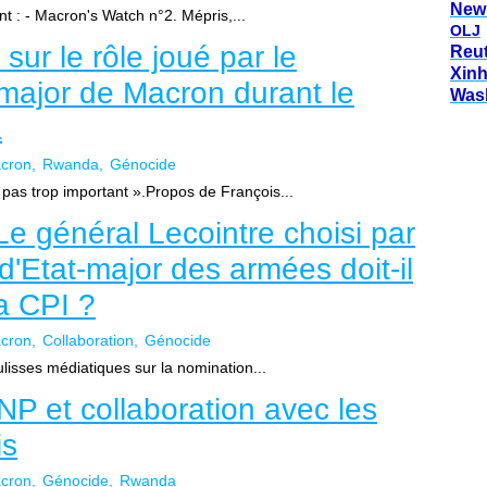
New
t : - Macron's Watch n°2. Mépris,...
OLJ
sur le rôle joué par le
Reu
Xin
major de Macron durant le
Was
a
cron
Rwanda
Génocide
 pas trop important ».Propos de François...
e général Lecointre choisi par
Etat-major des armées doit-il
a CPI ?
cron
Collaboration
Génocide
ulisses médiatiques sur la nomination...
NP et collaboration avec les
is
cron
Génocide
Rwanda