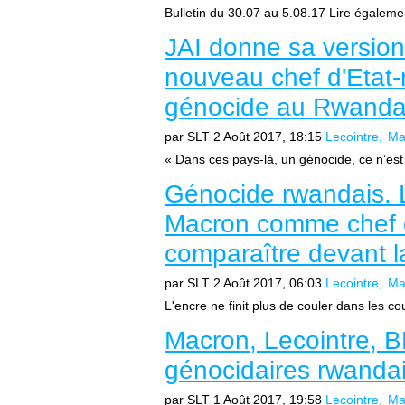
Bulletin du 30.07 au 5.08.17 Lire égalemen
JAI donne sa version 
nouveau chef d'Etat-
génocide au Rwand
par SLT
2 Août 2017, 18:15
Lecointre
Ma
« Dans ces pays-là, un génocide, ce n’est
Génocide rwandais. L
Macron comme chef d'
comparaître devant l
par SLT
2 Août 2017, 06:03
Lecointre
Ma
L'encre ne finit plus de couler dans les co
Macron, Lecointre, B
génocidaires rwanda
par SLT
1 Août 2017, 19:58
Lecointre
Ma