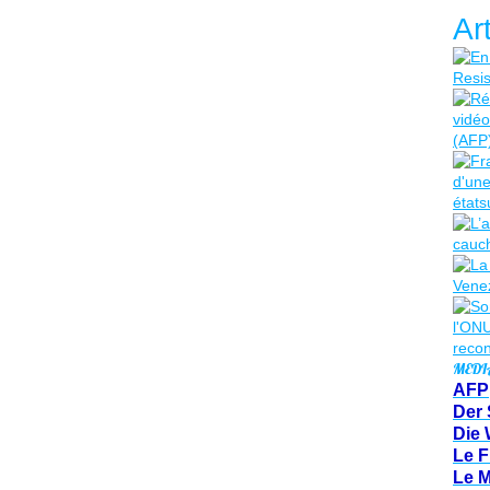
Ar
MEDI
AFP
Der 
Die 
Le F
Le 