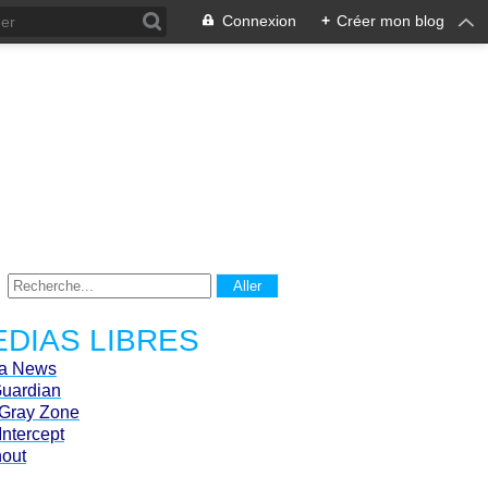
Connexion
+
Créer mon blog
DIAS LIBRES
ca News
Guardian
Gray Zone
Intercept
hout