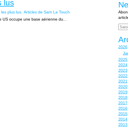
s lus
Ne
 les plus lus
Articles de Sam La Touch
Abonn
artic
mée US occupe une base aérienne du...
Email
Ar
2026
Ja
2025
2024
2023
2022
2021
2020
2019
2018
2017
2016
2015
2014
2013