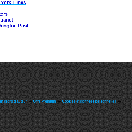
 York Times
ters
huanet
hington Post
n droits d'auteur
Offre Premium
Cookies et données personnelles