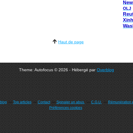
New
OLJ
Reu
Xin
Was
Haut de page
Theme: Autofocus © 2026 - Hébergé par
Overblog
rblog
Top articles
Contact
Signaler un abus
C.G.U.
Rémunération e
Préférences cookies