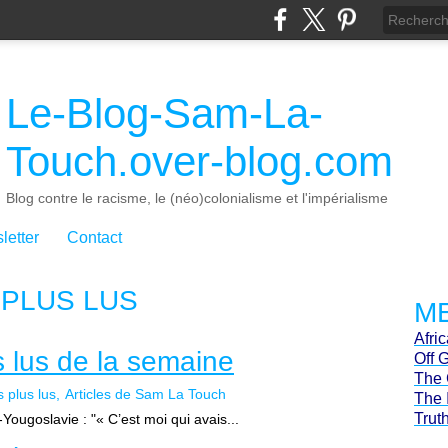
Le-Blog-Sam-La-
Touch.over-blog.com
Blog contre le racisme, le (néo)colonialisme et l'impérialisme
letter
Contact
 PLUS LUS
ME
Afri
us lus de la semaine
Off 
The 
s plus lus
Articles de Sam La Touch
The 
Trut
ougoslavie : "« C’est moi qui avais...