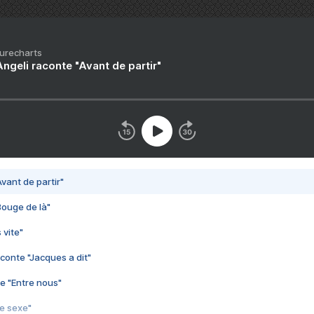
Purecharts
ngeli raconte "Avant de partir"
vant de partir"
Bouge de là"
 vite"
conte "Jacques a dit"
e "Entre nous"
3e sexe"