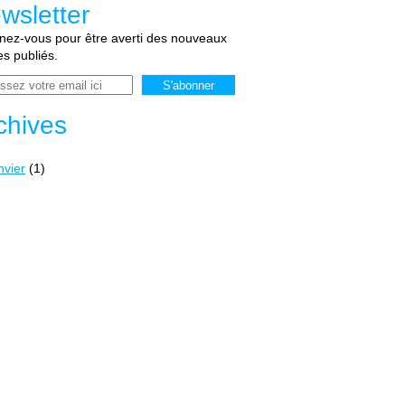
wsletter
ez-vous pour être averti des nouveaux
les publiés.
chives
nvier
(1)