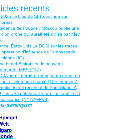
ticles récents
AS GENERALISTES
Spiegel
Welt
igaro
Monde