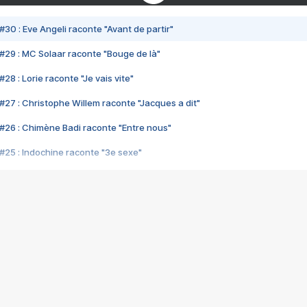
#30 : Eve Angeli raconte "Avant de partir"
#29 : MC Solaar raconte "Bouge de là"
28 : Lorie raconte "Je vais vite"
#27 : Christophe Willem raconte "Jacques a dit"
#26 : Chimène Badi raconte "Entre nous"
#25 : Indochine raconte "3e sexe"
#24 : Zaho raconte "C'est chelou"
#23 : Patrick Bruel raconte "Au café des délices"
#22 : Kyo raconte "Le chemin"
#21 : Nolwenn Leroy raconte "Cassé"
#20 : Patrick Hernandez raconte "Born to be alive"
#19 : Lorie raconte "Près de moi"