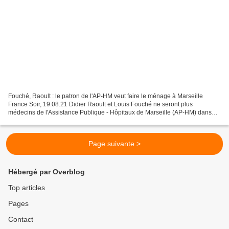
Fouché, Raoult : le patron de l'AP-HM veut faire le ménage à Marseille
France Soir, 19.08.21 Didier Raoult et Louis Fouché ne seront plus
médecins de l'Assistance Publique - Hôpitaux de Marseille (AP-HM) dans
quelques semaines. Pour le jeune anesthésiste-réanimateur...
Page suivante >
Hébergé par Overblog
Top articles
Pages
Contact