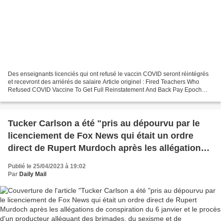
Des enseignants licenciés qui ont refusé le vaccin COVID seront réintégrés
et recevront des arriérés de salaire Article originel : Fired Teachers Who
Refused COVID Vaccine To Get Full Reinstatement And Back Pay Epoch
Times, 15.05.23 Trois enseignants...
Tucker Carlson a été "pris au dépourvu par le
licenciement de Fox News qui était un ordre
direct de Rupert Murdoch après les allégations
de conspiration du 6 janvier et le procès d'un
Publié le 25/04/2023 à 19:02
producteur alléguant des brimades, du sexisme
Par
Daily Mail
et de l'antisémitisme" - et son départ efface 500
millions de dollars de valeur (Daily Mail)