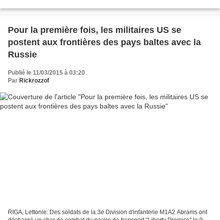
2017 Des troupes américaines...
Pour la première fois, les militaires US se
postent aux frontières des pays baltes avec la
Russie
Publié le 11/03/2015 à 03:20
Par
Rickrozzof
RIGA, Lettonie: Des soldats de la 3e Division d'infanterie M1A2 Abrams ont
déchargé un char de combat du navire de transport "Liberty Promise" le 9