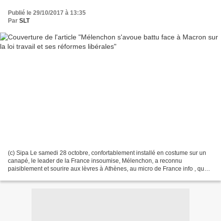
Publié le 29/10/2017 à 13:35
Par
SLT
(c) Sipa Le samedi 28 octobre, confortablement installé en costume sur un
canapé, le leader de la France insoumise, Mélenchon, a reconnu
paisiblement et sourire aux lèvres à Athènes, au micro de France info , que
Macron avait gagné une bataille en faisant...