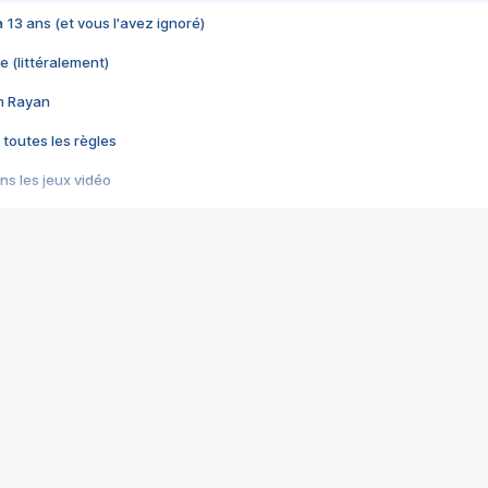
 a 13 ans (et vous l'avez ignoré)
e (littéralement)
im Rayan
 toutes les règles
s les jeux vidéo
us choquant de Rockstar ? - Le scandale BULLY
e plus moche de Steam
du RÊVE tourne au CAUCHEMAR
pendant 8 heures
it… à tort
umiliés par un jeu vidéo
ire - Final Fantasy 8