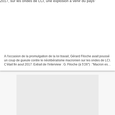
A l'occasion de la promulgation de la loi travail, Gérard Filoche avait poussé
un coup de gueule contre le néolibéralisme macronien sur les ondes de LCI.
C'était fin aout 2017. Extrait de l'interview : G. Filoche (à 5'26'') : "Macron est
dans la même...