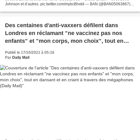
Johnson et d’autres. pic.twitter.com/mybcBhxkIi — BAN (@BAN05063867)
October 18, 2021 *** Pour toute question...
Des centaines d'anti-vaxxers défilent dans
Londres en réclamant "ne vaccinez pas nos
enfants" et "mon corps, mon choix", tout en
dansant et en criant à travers des mégaphones
Publié le 17/10/2021 à 05:16
(Daily Mail)
Par
Daily Mail