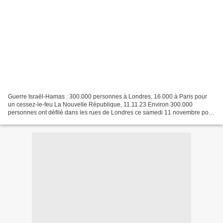
Guerre Israël-Hamas : 300.000 personnes à Londres, 16.000 à Paris pour
un cessez-le-feu La Nouvelle République, 11.11.23 Environ 300.000
personnes ont défilé dans les rues de Londres ce samedi 11 novembre pour
demander un cessez-le-feu dans la bande de...