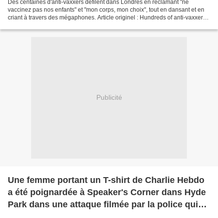
Des centaines d'anti-vaxxers défilent dans Londres en réclamant "ne
vaccinez pas nos enfants" et "mon corps, mon choix", tout en dansant et en
criant à travers des mégaphones. Article originel : Hundreds of anti-vaxxers
march through London demanding...
Publicité
Une femme portant un T-shirt de Charlie Hebdo
a été poignardée à Speaker's Corner dans Hyde
Park dans une attaque filmée par la police qui
traque un homme habillé tout en noir qui a fui la