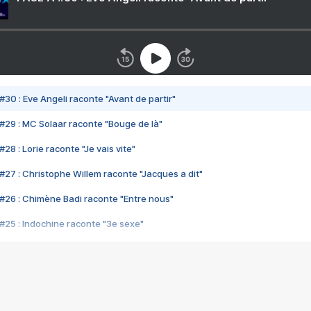
#30 : Eve Angeli raconte "Avant de partir"
#29 : MC Solaar raconte "Bouge de là"
28 : Lorie raconte "Je vais vite"
#27 : Christophe Willem raconte "Jacques a dit"
#26 : Chimène Badi raconte "Entre nous"
#25 : Indochine raconte "3e sexe"
#24 : Zaho raconte "C'est chelou"
#23 : Patrick Bruel raconte "Au café des délices"
#22 : Kyo raconte "Le chemin"