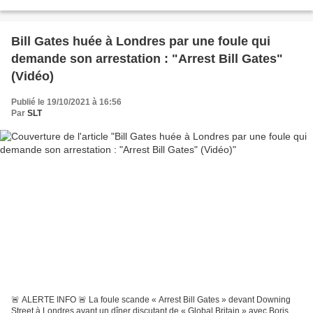
London To Protest Against COVID-19...
Bill Gates huée à Londres par une foule qui
demande son arrestation : "Arrest Bill Gates"
(Vidéo)
Publié le 19/10/2021 à 16:56
Par
SLT
🚨 ALERTE INFO 🚨 La foule scande « Arrest Bill Gates » devant Downing
Street à Londres avant un dîner discutant de « Global Britain » avec Boris