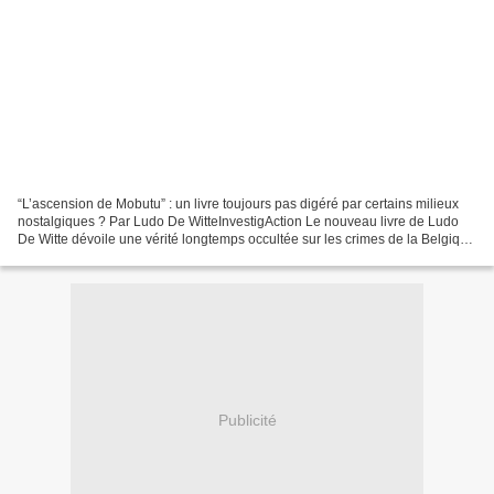
“L’ascension de Mobutu” : un livre toujours pas digéré par certains milieux
nostalgiques ? Par Ludo De WitteInvestigAction Le nouveau livre de Ludo
De Witte dévoile une vérité longtemps occultée sur les crimes de la Belgique
et des Etats-Unis qui ont...
Publicité