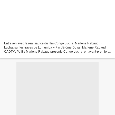
Entretien avec la réalisatrice du film Congo Lucha. Marlène Rabaud : «
Lucha, sur les traces de Lumumba » Par Jérôme Duval, Marlène Rabaud
CADTM, Politis Marlène Rabaud présente Congo Lucha, en avant-première
à Bruxelles, au cinéma Le Vendôme le 29 novembre...