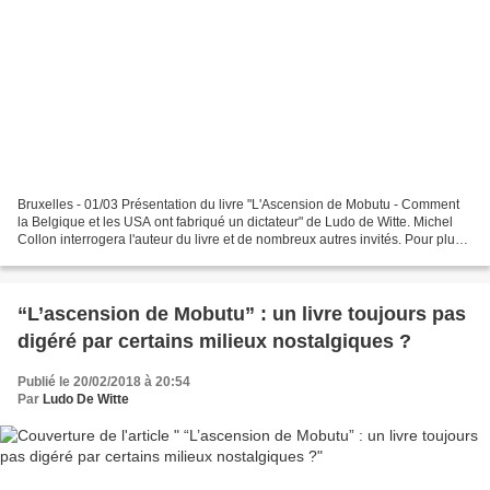
Bruxelles - 01/03 Présentation du livre "L'Ascension de Mobutu - Comment
la Belgique et les USA ont fabriqué un dictateur" de Ludo de Witte. Michel
Collon interrogera l'auteur du livre et de nombreux autres invités. Pour plus
d'informations : https://www.investigaction.net/fr/event/bruxelles-01-03-
presentation-du-livre-lascension-de-mobutu/ Le...
“L’ascension de Mobutu” : un livre toujours pas
digéré par certains milieux nostalgiques ?
Publié le 20/02/2018 à 20:54
Par
Ludo De Witte