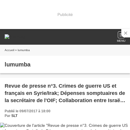
Publicité
MENU
Accueil
» lumumba
lumumba
Revue de presse n°3. Crimes de guerre US et
français en Syrie/Irak; Dépenses somptuaires de
la secrétaire de l'OIF; Collaboration entre Israël
et Al Nosra; Occupation militaire française du
Publié le 09/07/2017 à 18:00
Mali; Discours de Lumumba
Par
SLT