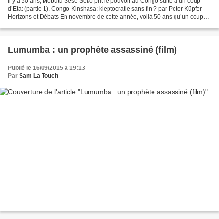
Il y a 50 ans, Mobutu Sese Seko prit le pouvoir au Congo suite à un coup
d’Etat (partie 1). Congo-Kinshasa: kleptocratie sans fin ? par Peter Küpfer
Horizons et Débats En novembre de cette année, voilà 50 ans qu’un coup
d’Etat portait au pouvoir le dictateur...
Lumumba : un prophète assassiné (film)
Publié le 16/09/2015 à 19:13
Par
Sam La Touch