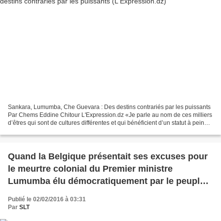
Sankara, Lumumba, Che Guevara : Des destins contrariés par les puissants
Par Chems Eddine Chitour L'Expression.dz «Je parle au nom de ces milliers
d’êtres qui sont de cultures différentes et qui bénéficient d’un statut à peine
supérieur à celui d’un animal....
Quand la Belgique présentait ses excuses pour
le meurtre colonial du Premier ministre
Lumumba élu démocratiquement par le peuple
congolais en 1960 (vidéo)
Publié le 02/02/2016 à 03:31
Par
SLT