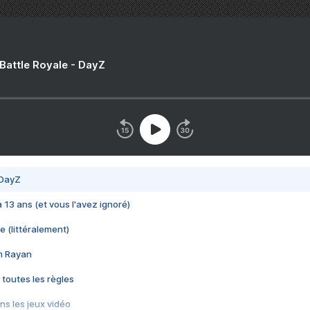
 Battle Royale - DayZ
 DayZ
 a 13 ans (et vous l'avez ignoré)
e (littéralement)
im Rayan
 toutes les règles
s les jeux vidéo