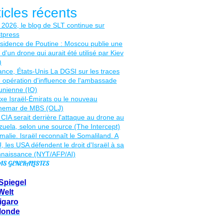
ticles récents
AS GENERALISTES
Spiegel
Welt
igaro
Monde