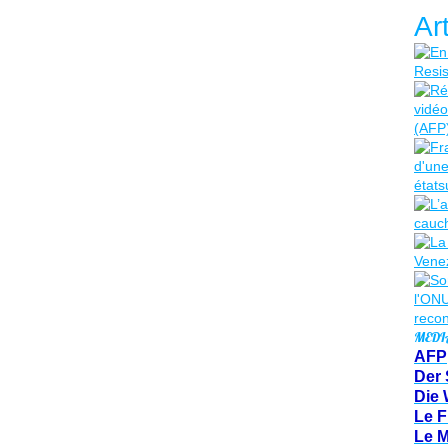
Ar
MEDI
AFP
Der 
Die 
Le F
Le 