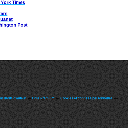
 York Times
ters
huanet
hington Post
n droits d'auteur
Offre Premium
Cookies et données personnelles