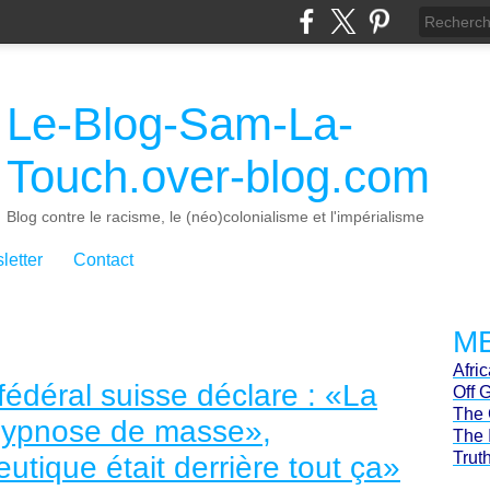
Le-Blog-Sam-La-
Touch.over-blog.com
Blog contre le racisme, le (néo)colonialisme et l'impérialisme
letter
Contact
ME
Afri
fédéral suisse déclare : «La
Off 
The 
hypnose de masse»,
The 
Trut
utique était derrière tout ça»