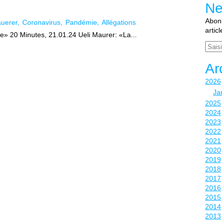
Ne
Abonn
uerer
Coronavirus
Pandémie
Allégations
artic
» 20 Minutes, 21.01.24 Ueli Maurer: «La...
Email
Ar
2026
Ja
2025
2024
2023
2022
2021
2020
2019
2018
2017
2016
2015
2014
2013