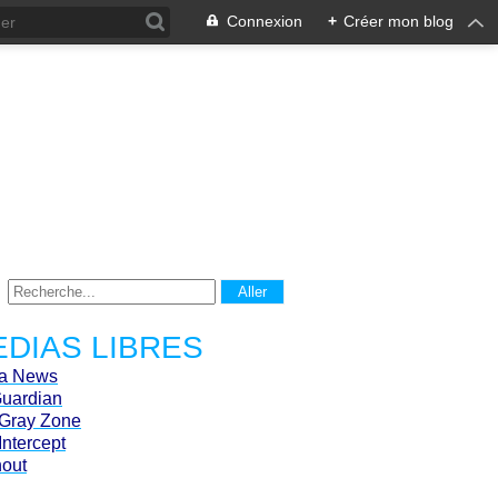
Connexion
+
Créer mon blog
DIAS LIBRES
ca News
Guardian
Gray Zone
Intercept
hout