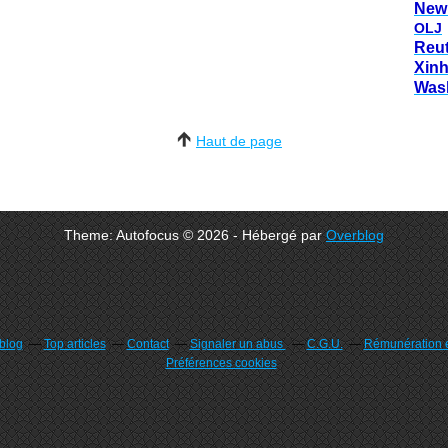
New
OLJ
Reu
Xin
Was
Haut de page
Theme: Autofocus © 2026 - Hébergé par
Overblog
rblog
Top articles
Contact
Signaler un abus
C.G.U.
Rémunération e
Préférences cookies