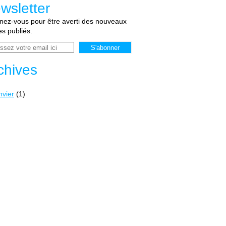
wsletter
ez-vous pour être averti des nouveaux
les publiés.
chives
nvier
(1)