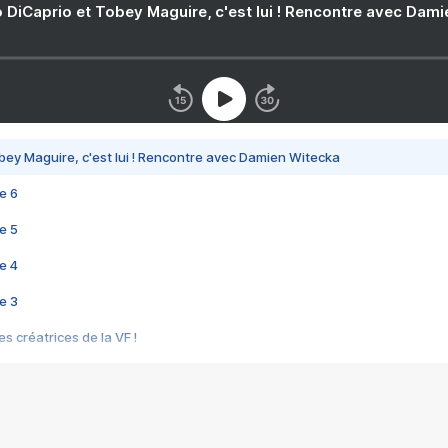
 DiCaprio et Tobey Maguire, c'est lui ! Rencontre avec Dam
bey Maguire, c'est lui ! Rencontre avec Damien Witecka
e 6
e 5
e 4
e 3
s créatrices de la VF !
e 2
e 1
e Mektoub My Love arrive enfin ! Rencontre avec Shaïn Boumedine et Sal