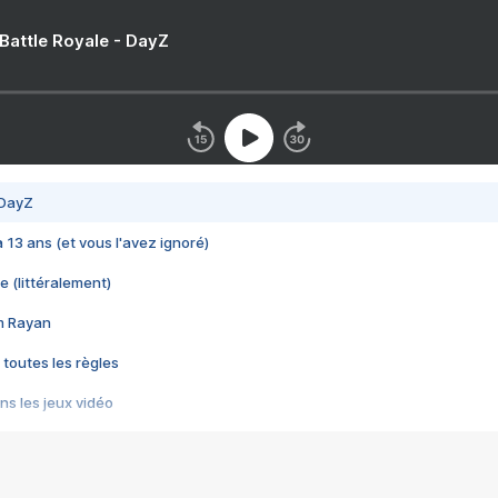
 Battle Royale - DayZ
 DayZ
 a 13 ans (et vous l'avez ignoré)
e (littéralement)
im Rayan
 toutes les règles
s les jeux vidéo
us choquant de Rockstar ? - Le scandale BULLY
e plus moche de Steam