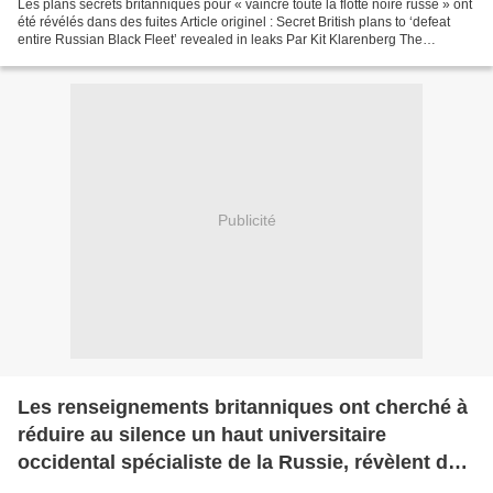
Les plans secrets britanniques pour « vaincre toute la flotte noire russe » ont
été révélés dans des fuites Article originel : Secret British plans to ‘defeat
entire Russian Black Fleet’ revealed in leaks Par Kit Klarenberg The
GrayZone, 12.06.25 Les...
Publicité
Les renseignements britanniques ont cherché à
réduire au silence un haut universitaire
occidental spécialiste de la Russie, révèlent des
fuites (The GrayZone)