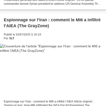
commander-turned-Syrian president to address UN General Assembly The
Cradle, 25.08.25 Les services secrets britanniques...
Espionnage sur l’Iran : comment le MI6 a infiltré
l’AIEA (The GrayZone)
Publié le 02/07/2025 à 10:10
Par
SLT
Espionnage sur l’Iran : comment le MI6 a infiltré l’AIEA Article originel :
Spying on Iran: How MI6 infiltrated the IAEA Par Kit Klarenberg The