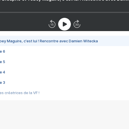
bey Maguire, c'est lui ! Rencontre avec Damien Witecka
e 6
e 5
e 4
e 3
s créatrices de la VF !
e 2
e 1
e Mektoub My Love arrive enfin ! Rencontre avec Shaïn Boumedine et Sal