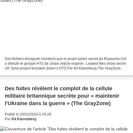
Des fichiers divulgués montrent que le projet syrien secret du Royaume-Uni
a stimulé le groupe HTS de Jolani Article originel : Leaked files show secret
UK Syria project boosted Jolani’s HTS Par Kit Klarenberg The GrayZone
27.12.24 Ahmed al-Sharaa, alias...
Des fuites révèlent le complot de la cellule
militaire britannique secrète pour « maintenir
l’Ukraine dans la guerre » (The GrayZone)
Publié le 20/11/2024 à 19:28
Par
Kit Klarenberg