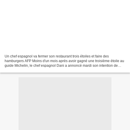
Un chef espagnol va fermer son restaurant trois étoiles et faire des
hamburgers AFP Moins d'un mois après avoir gagné une troisième étoile au
guide Michelin, le chef espagnol Dani a annoncé mardi son intention de
fermer son restaurant étoilé pour y vendre...