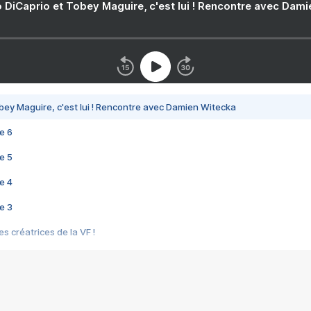
 DiCaprio et Tobey Maguire, c'est lui ! Rencontre avec Dam
bey Maguire, c'est lui ! Rencontre avec Damien Witecka
e 6
e 5
e 4
e 3
s créatrices de la VF !
e 2
e 1
e Mektoub My Love arrive enfin ! Rencontre avec Shaïn Boumedine et Sal