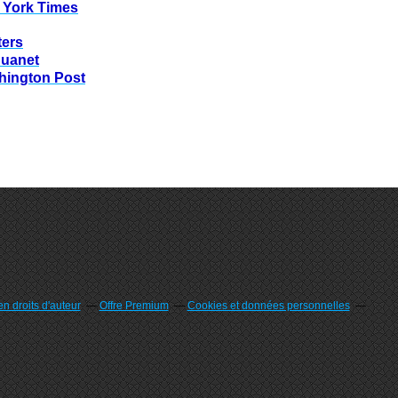
 York Times
ters
huanet
hington Post
n droits d'auteur
Offre Premium
Cookies et données personnelles