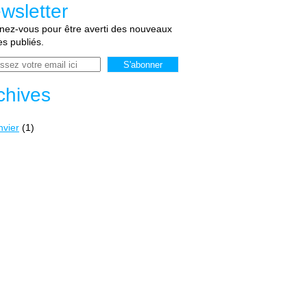
wsletter
ez-vous pour être averti des nouveaux
les publiés.
chives
nvier
(1)