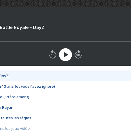
 Battle Royale - DayZ
 DayZ
 a 13 ans (et vous l'avez ignoré)
e (littéralement)
im Rayan
 toutes les règles
s les jeux vidéo