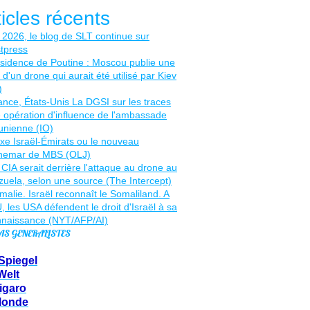
ticles récents
AS GENERALISTES
Spiegel
Welt
igaro
Monde