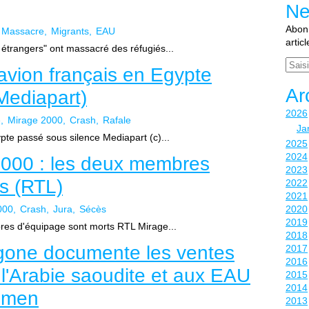
Ne
Abonn
Massacre
Migrants
EAU
artic
étrangers" ont massacré des réfugiés...
Email
avion français en Egypte
Ar
Mediapart)
2026
e
Mirage 2000
Crash
Rafale
Ja
te passé sous silence Mediapart (c)...
2025
2024
2000 : les deux membres
2023
s (RTL)
2022
2021
000
Crash
Jura
Sécès
2020
2019
res d'équipage sont morts RTL Mirage...
2018
gone documente les ventes
2017
2016
 l'Arabie saoudite et aux EAU
2015
2014
emen
2013