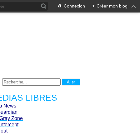
Connexion
+
Créer mon blog
DIAS LIBRES
ca News
Guardian
Gray Zone
Intercept
hout