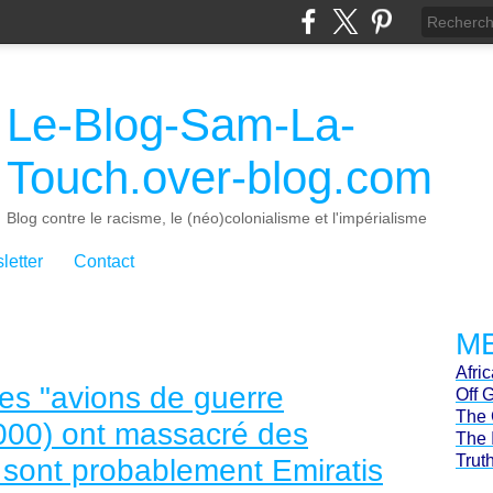
Le-Blog-Sam-La-
Touch.over-blog.com
Blog contre le racisme, le (néo)colonialisme et l'impérialisme
letter
Contact
ME
Afri
es "avions de guerre
Off 
The 
2000) ont massacré des
The 
Trut
s sont probablement Emiratis