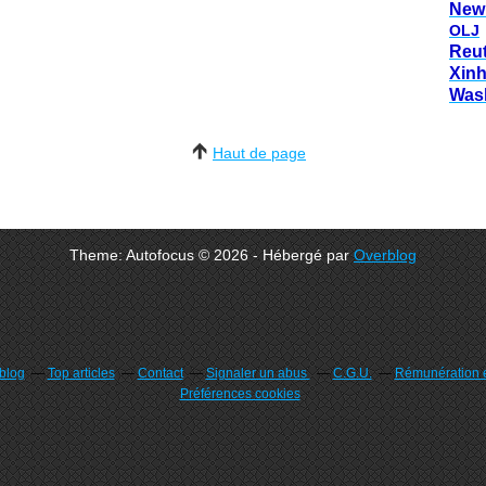
New
OLJ
Reu
Xin
Was
Haut de page
Theme: Autofocus © 2026 - Hébergé par
Overblog
rblog
Top articles
Contact
Signaler un abus
C.G.U.
Rémunération e
Préférences cookies