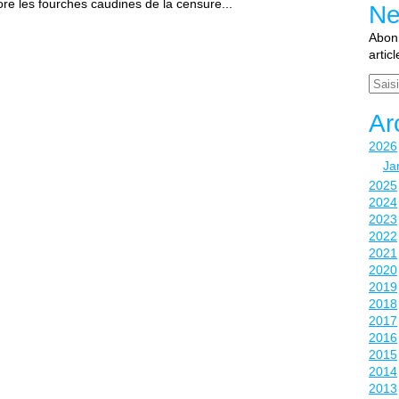
ore les fourches caudines de la censure...
Ne
Abonn
artic
Email
Ar
2026
Ja
2025
2024
2023
2022
2021
2020
2019
2018
2017
2016
2015
2014
2013