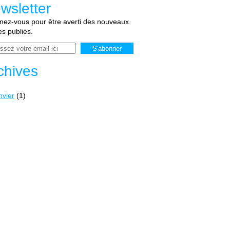
wsletter
ez-vous pour être averti des nouveaux
les publiés.
chives
nvier
(1)