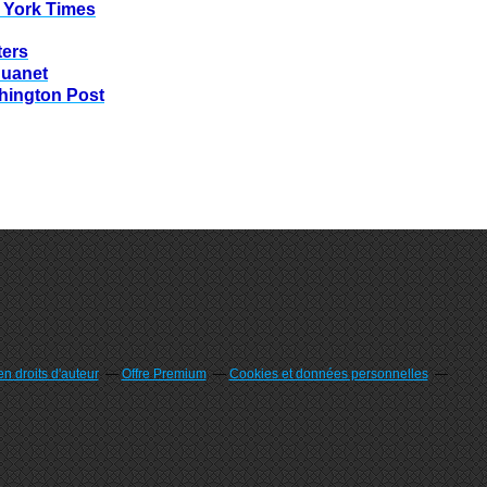
 York Times
ters
huanet
hington Post
n droits d'auteur
Offre Premium
Cookies et données personnelles