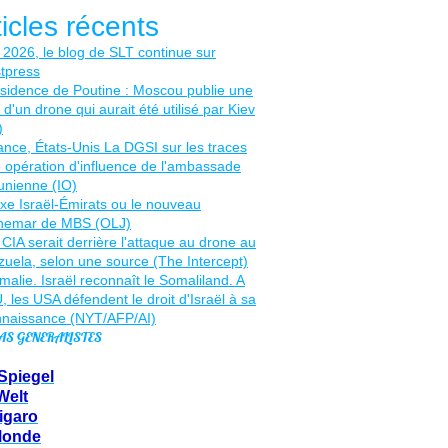
ticles récents
AS GENERALISTES
Spiegel
Welt
igaro
Monde