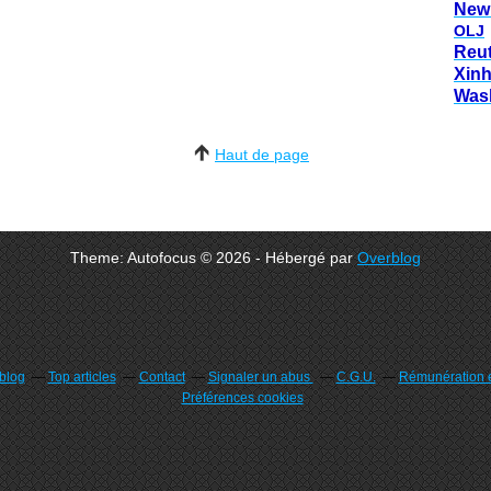
New
OLJ
Reu
Xin
Was
Haut de page
Theme: Autofocus © 2026 - Hébergé par
Overblog
rblog
Top articles
Contact
Signaler un abus
C.G.U.
Rémunération e
Préférences cookies