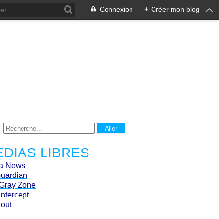
Connexion
+
Créer mon blog
DIAS LIBRES
ca News
Guardian
Gray Zone
Intercept
hout