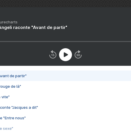
Purecharts
ngeli raconte "Avant de partir"
vant de partir"
Bouge de là"
 vite"
conte "Jacques a dit"
e "Entre nous"
3e sexe"