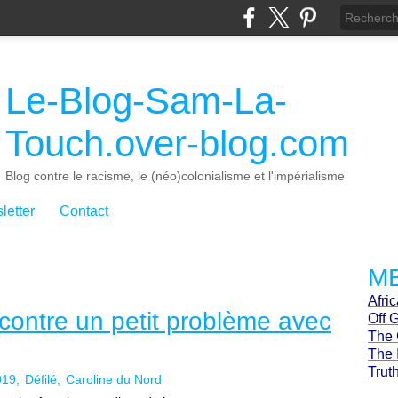
Le-Blog-Sam-La-
Touch.over-blog.com
Blog contre le racisme, le (néo)colonialisme et l'impérialisme
letter
Contact
ME
Afri
ontre un petit problème avec
Off 
The 
The 
Trut
019
Défilé
Caroline du Nord