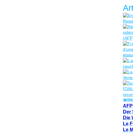
Ar
MEDI
AFP
Der 
Die 
Le F
Le 