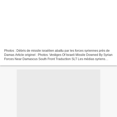
Photos : Débris de missile israélien abattu par les forces syriennes près de
Damas Article originel : Photos: Vestiges Of Israeli Missile Downed By Syrian
Forces Near Damascus South Front Traduction SLT Les médias syriens
locaux ont publié une série de...