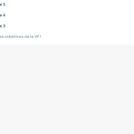
e 5
e 4
e 3
s créatrices de la VF !
e 2
e 1
e Mektoub My Love arrive enfin ! Rencontre avec Shaïn Boumedine et Sal
i : après Toni en famille
elle réalise le bouleversant Dites lui que je l'aime
ais ! Rencontre autour de Vie privée de Rebecca Zlotowski
 de Marguerite, Grave... Rencontre avec Ella Rumpf
 Les Rêveurs, un film intime sur la santé mentale
a avec un film sur le mouvement des Gilets jaunes