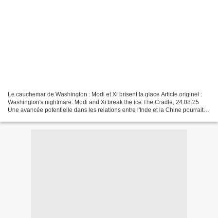
Le cauchemar de Washington : Modi et Xi brisent la glace Article originel :
Washington's nightmare: Modi and Xi break the ice The Cradle, 24.08.25
Une avancée potentielle dans les relations entre l'Inde et la Chine pourrait
marquer un tournant en Asie,...