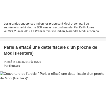
Les grandes entreprises indiennes propulsent Modi et son parti du
suprémacisme hindou, le BJP, vers un second mandat Par Keith Jones
WSWS, 25 mai 2019 Le Premier ministre indien, Narendra Modi, et son parti
Bharatiya Janata (BJP), un parti hindouiste...
Paris a effacé une dette fiscale d'un proche de
Modi (Reuters)
Publié le 14/04/2019 à 16:20
Par
Reuters