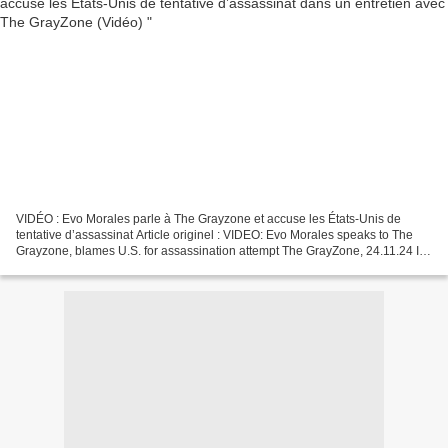
VIDÉO : Evo Morales parle à The Grayzone et accuse les États-Unis de
tentative d’assassinat Article originel : VIDEO: Evo Morales speaks to The
Grayzone, blames U.S. for assassination attempt The GrayZone, 24.11.24 In
an interview with The Grayzone's...