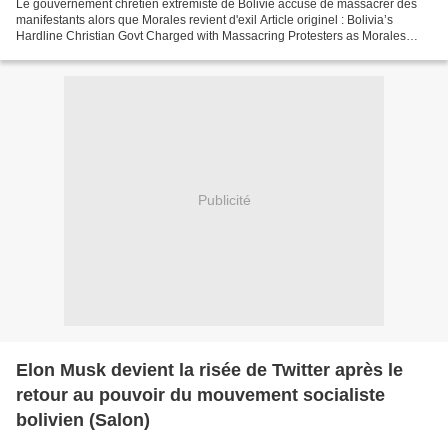
Le gouvernement chrétien extrémiste de Bolivie accusé de massacrer des
manifestants alors que Morales revient d'exil Article originel : Bolivia’s
Hardline Christian Govt Charged with Massacring Protesters as Morales
Returns from Exile Par Alan Mc Leod...
Publicité
Elon Musk devient la risée de Twitter après le
retour au pouvoir du mouvement socialiste
bolivien (Salon)