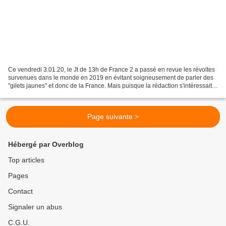
Ce vendredi 3.01.20, le Jt de 13h de France 2 a passé en revue les révoltes
survenues dans le monde en 2019 en évitant soigneusement de parler des
"gilets jaunes" et donc de la France. Mais puisque la rédaction s'intéressait
au monde, à vrai dire cette...
Page suivante >
Hébergé par Overblog
Top articles
Pages
Contact
Signaler un abus
C.G.U.