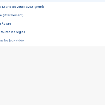
 a 13 ans (et vous l'avez ignoré)
e (littéralement)
im Rayan
 toutes les règles
s les jeux vidéo
us choquant de Rockstar ? - Le scandale BULLY
e plus moche de Steam
du RÊVE tourne au CAUCHEMAR
pendant 8 heures
it… à tort
umiliés par un jeu vidéo
ire - Final Fantasy 8