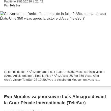
Publié le 25/10/2020 à 21:42
Par
TeleSur
Le temps de fuir ? Áñez demande aux États-Unis 350 visas après la victoire
d'Arce Article originel : Time to Flee? Áñez Asks US For 350 Visas After
Arce's victory TeleSur, 23.10.20 Avec la victoire du Mouvement vers le
Socialisme (MAS) aux élections boliviennes...
Evo Morales va poursuivre Luis Almagro devant
la Cour Pénale Internationale (TeleSur)