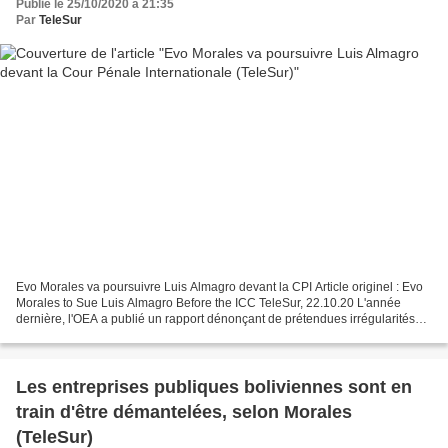
Publié le 25/10/2020 à 21:35
Par
TeleSur
Evo Morales va poursuivre Luis Almagro devant la CPI Article originel : Evo
Morales to Sue Luis Almagro Before the ICC TeleSur, 22.10.20 L'année
dernière, l'OEA a publié un rapport dénonçant de prétendues irrégularités
concernant la réélection de l'ancien...
Les entreprises publiques boliviennes sont en
train d'être démantelées, selon Morales
(TeleSur)