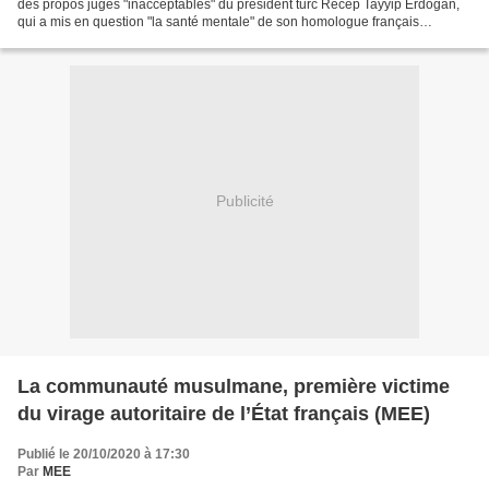
des propos jugés "inacceptables" du président turc Recep Tayyip Erdogan,
qui a mis en question "la santé mentale" de son homologue français
Emmanuel Macron en raisons de son attitude...
Publicité
La communauté musulmane, première victime
du virage autoritaire de l’État français (MEE)
Publié le 20/10/2020 à 17:30
Par
MEE