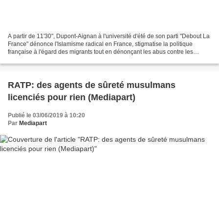
A partir de 11'30", Dupont-Aignan à l'université d'été de son parti "Debout La
France" dénonce l'Islamisme radical en France, stigmatise la politique
française à l'égard des migrants tout en dénonçant les abus contre les
supporters israéliens (15'30")....
RATP: des agents de sûreté musulmans
licenciés pour rien (Mediapart)
Publié le 03/06/2019 à 10:20
Par
Mediapart