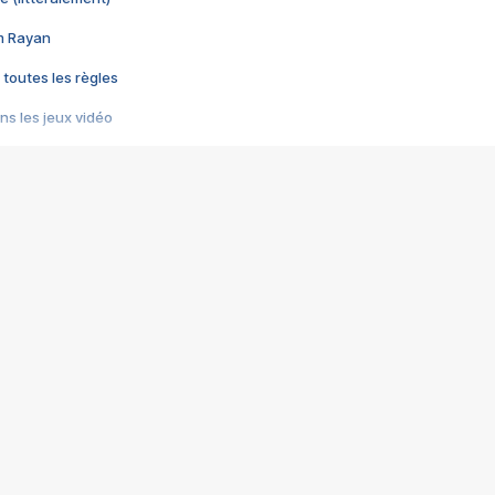
im Rayan
 toutes les règles
s les jeux vidéo
us choquant de Rockstar ? - Le scandale BULLY
e plus moche de Steam
du RÊVE tourne au CAUCHEMAR
pendant 8 heures
it… à tort
umiliés par un jeu vidéo
ire - Final Fantasy 8
ti un empire - Age of Empires
story DOFUS