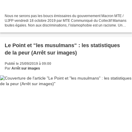
Nous ne serons pas les boucs émissaires du gouvernement Macron MTE /
UJFP vendredi 18 octobre 2019 par MTE Communiqué du Collectif Mamans
toutes égales. Non aux discriminations, l’islamophobie est un racisme. Une
fois de plus, le principe de laïcité est...
Le Point et "les musulmans" : les statistiques
de la peur (Arrêt sur images)
Publié le 25/09/2019 à 09:00
Par
Arrêt sur images