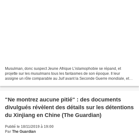
Musulman, donc suspect Jeune Afrique L’islamophobie se répand, et
projette sur les musulmans tous les fantasmes de son époque. Il leur
assigne un rôle comparable au Juif avant la Seconde Guerre mondiale, et
j’en viens à avoir peur, à ressentir la vive...
"Ne montrez aucune pitié" : des documents
divulgués révèlent des détails sur les détentions
du Xinjiang en Chine (The Guardian)
Publié le 18/11/2019 à 19:00
Par
The Guardian