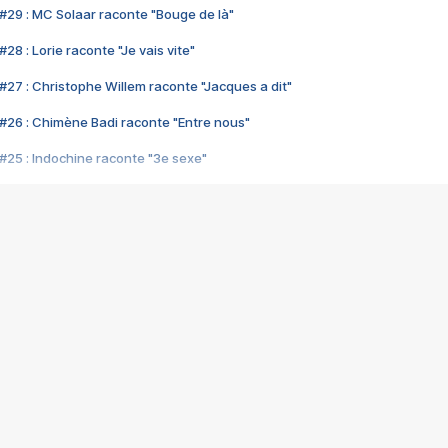
#29 : MC Solaar raconte "Bouge de là"
28 : Lorie raconte "Je vais vite"
#27 : Christophe Willem raconte "Jacques a dit"
#26 : Chimène Badi raconte "Entre nous"
#25 : Indochine raconte "3e sexe"
#24 : Zaho raconte "C'est chelou"
#23 : Patrick Bruel raconte "Au café des délices"
#22 : Kyo raconte "Le chemin"
#21 : Nolwenn Leroy raconte "Cassé"
#20 : Patrick Hernandez raconte "Born to be alive"
#19 : Lorie raconte "Près de moi"
#18 : Michael Jones raconte "A nos actes manqués" (avec Jean-Jacque
#17 : Khaled raconte "Aïcha"