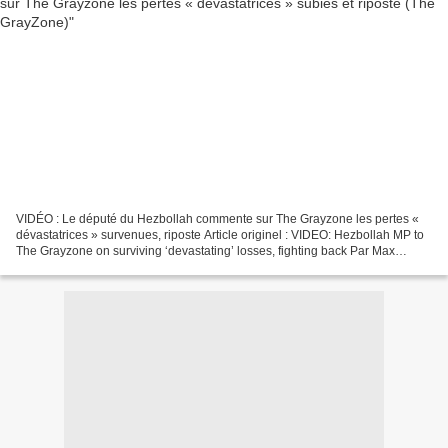
VIDÉO : Le député du Hezbollah commente sur The Grayzone les pertes «
dévastatrices » survenues, riposte Article originel : VIDEO: Hezbollah MP to
The Grayzone on surviving ‘devastating’ losses, fighting back Par Max
Blumenthal The GrayZone, 07.12.24 Hezbollah...