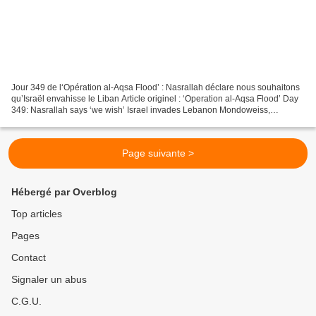
Jour 349 de l‘Opération al-Aqsa Flood’ : Nasrallah déclare nous souhaitons
qu’Israël envahisse le Liban Article originel : ‘Operation al-Aqsa Flood’ Day
349: Nasrallah says ‘we wish’ Israel invades Lebanon Mondoweiss,
24.09.24 Suite aux attaques à l’explosif...
Page suivante >
Hébergé par Overblog
Top articles
Pages
Contact
Signaler un abus
C.G.U.