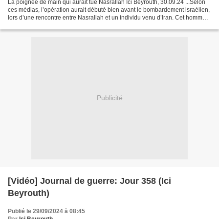
La poignée de main qui aurait tué Nasrallah Ici Beyrouth, 30.09.24 ...Selon
ces médias, l’opération aurait débuté bien avant le bombardement israélien,
lors d’une rencontre entre Nasrallah et un individu venu d’Iran. Cet homme
aurait serré la main du...
Publicité
[Vidéo] Journal de guerre: Jour 358 (Ici
Beyrouth)
Publié le 29/09/2024 à 08:45
Par
Ici Beyrouth