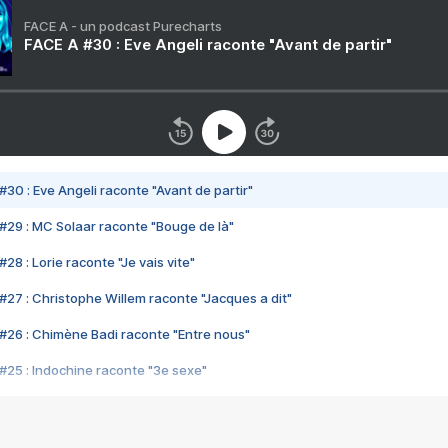
FACE A - un podcast Purecharts
FACE A #30 : Eve Angeli raconte "Avant de partir"
#30 : Eve Angeli raconte "Avant de partir"
#29 : MC Solaar raconte "Bouge de là"
28 : Lorie raconte "Je vais vite"
#27 : Christophe Willem raconte "Jacques a dit"
#26 : Chimène Badi raconte "Entre nous"
#25 : Indochine raconte "3e sexe"
#24 : Zaho raconte "C'est chelou"
#23 : Patrick Bruel raconte "Au café des délices"