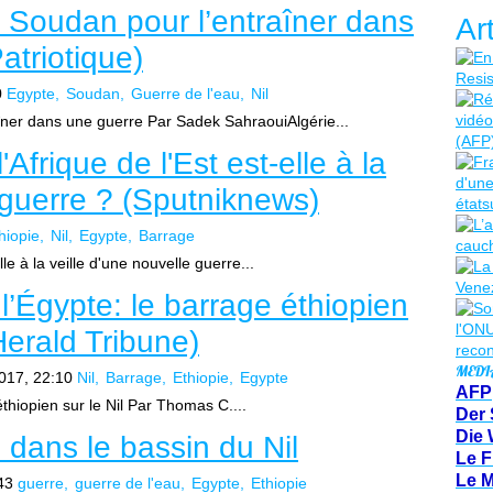
 Soudan pour l’entraîner dans
Ar
atriotique)
0
Egypte
Soudan
Guerre de l'eau
Nil
îner dans une guerre Par Sadek SahraouiAlgérie...
'Afrique de l'Est est-elle à la
 guerre ? (Sputniknews)
hiopie
Nil
Egypte
Barrage
lle à la veille d'une nouvelle guerre...
 l’Égypte: le barrage éthiopien
Herald Tribune)
MEDI
017, 22:10
Nil
Barrage
Ethiopie
Egypte
AFP
éthiopien sur le Nil Par Thomas C....
Der 
Die 
 dans le bassin du Nil
Le F
Le 
43
guerre
guerre de l'eau
Egypte
Ethiopie