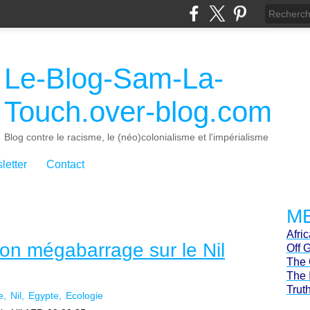
Le-Blog-Sam-La-
Touch.over-blog.com
Blog contre le racisme, le (néo)colonialisme et l'impérialisme
letter
Contact
ME
Afri
son mégabarrage sur le Nil
Off 
The 
The 
Trut
e
Nil
Egypte
Ecologie