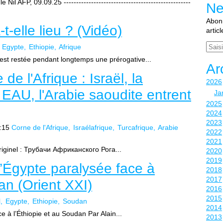
l AFP, 09.09.25 ---------------------------------------------------
Ne
Abonn
t-elle lieu ? (Vidéo)
artic
Email
Egypte
Ethiopie
Afrique
 est restée pendant longtemps une prérogative...
Ar
de l'Afrique : Israël, la
2026
s EAU, l'Arabie saoudite entrent
Ja
2025
2024
2023
:15
Corne de l'Afrique
Israélafrique
Turcafrique
Arabie
2022
2021
originel : Трубачи Африканского Рога...
2020
2019
L’Égypte paralysée face à
2018
2017
an (Orient XXI)
2016
2015
l
Egypte
Ethiopie
Soudan
2014
e à l’Éthiopie et au Soudan Par Alain...
2013