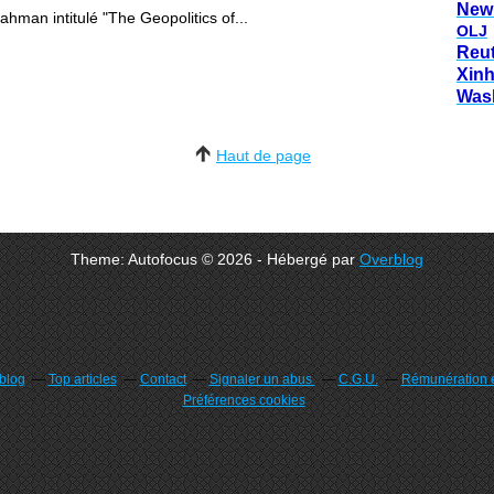
New
ahman intitulé "The Geopolitics of...
OLJ
Reu
Xin
Was
Haut de page
Theme: Autofocus © 2026 - Hébergé par
Overblog
rblog
Top articles
Contact
Signaler un abus
C.G.U.
Rémunération e
Préférences cookies