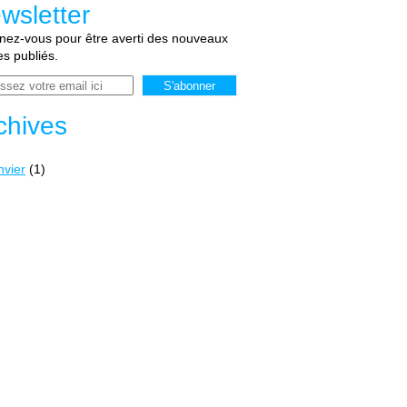
wsletter
ez-vous pour être averti des nouveaux
les publiés.
chives
nvier
(1)