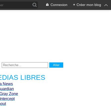
Connexion
+
Créer mon blog
DIAS LIBRES
ca News
Guardian
Gray Zone
Intercept
hout