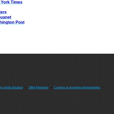
 York Times
ters
huanet
hington Post
n droits d'auteur
Offre Premium
Cookies et données personnelles