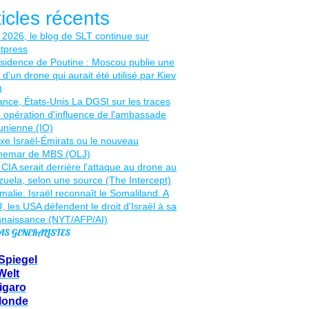
ticles récents
AS GENERALISTES
Spiegel
Welt
igaro
Monde