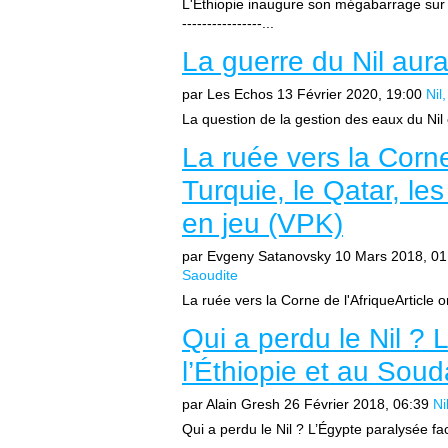
L'Ethiopie inaugure son mégabarrage sur le Ni
----------------...
La guerre du Nil aura-
par Les Echos
13 Février 2020, 19:00
Nil
La question de la gestion des eaux du Nil
La ruée vers la Corne 
Turquie, le Qatar, le
en jeu (VPK)
par Evgeny Satanovsky
10 Mars 2018, 01
Saoudite
La ruée vers la Corne de l'AfriqueArticle 
Qui a perdu le Nil ? 
l’Éthiopie et au Soud
par Alain Gresh
26 Février 2018, 06:39
Ni
Qui a perdu le Nil ? L’Égypte paralysée fac