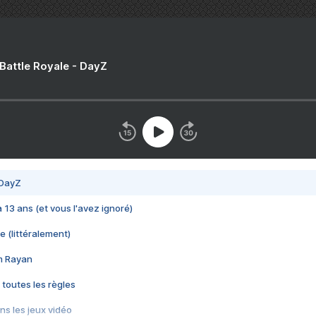
 Battle Royale - DayZ
 DayZ
 a 13 ans (et vous l'avez ignoré)
e (littéralement)
im Rayan
 toutes les règles
s les jeux vidéo