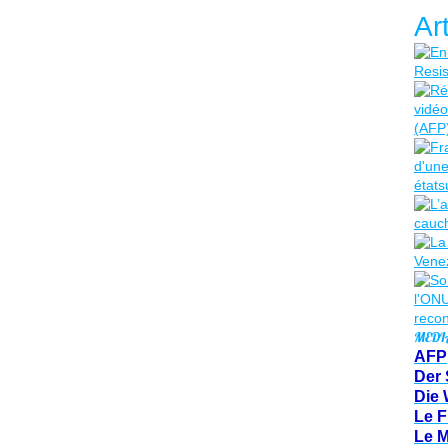
Ar
MEDI
AFP
Der 
Die 
Le F
Le 