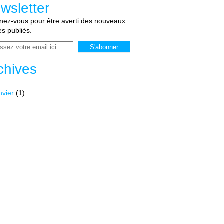
wsletter
ez-vous pour être averti des nouveaux
les publiés.
chives
nvier
(1)