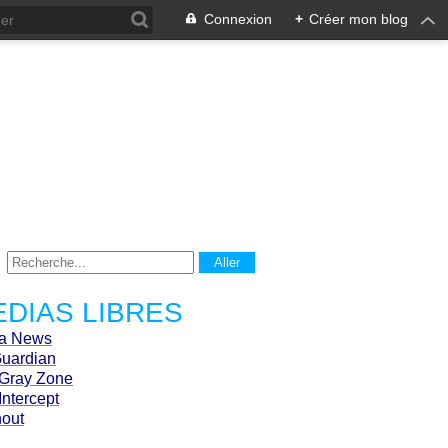
Connexion
+
Créer mon blog
DIAS LIBRES
ca News
Guardian
Gray Zone
Intercept
hout