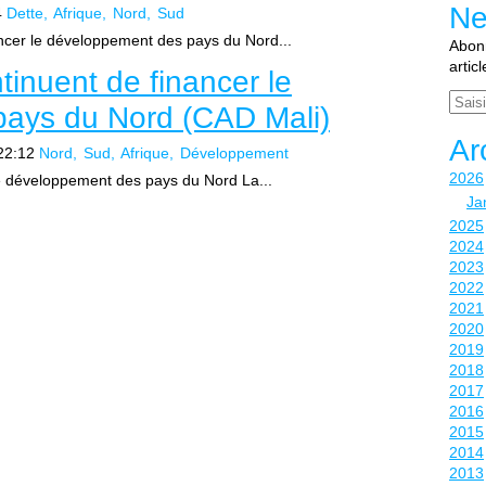
Ne
4
Dette
Afrique
Nord
Sud
ancer le développement des pays du Nord...
Abonn
artic
inuent de financer le
Email
ays du Nord (CAD Mali)
Ar
22:12
Nord
Sud
Afrique
Développement
2026
e développement des pays du Nord La...
Ja
2025
2024
2023
2022
2021
2020
2019
2018
2017
2016
2015
2014
2013