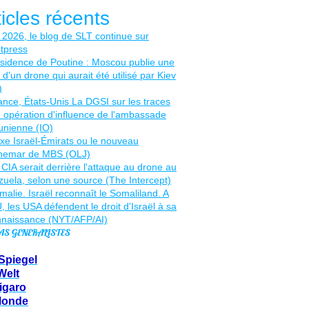
ticles récents
AS GENERALISTES
Spiegel
Welt
igaro
Monde