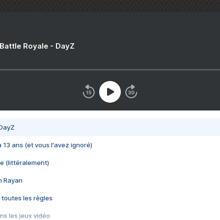
 Battle Royale - DayZ
 DayZ
 a 13 ans (et vous l'avez ignoré)
e (littéralement)
im Rayan
 toutes les règles
s les jeux vidéo