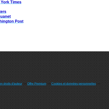
 York Times
ters
huanet
hington Post
n droits d'auteur
Offre Premium
Cookies et données personnelles