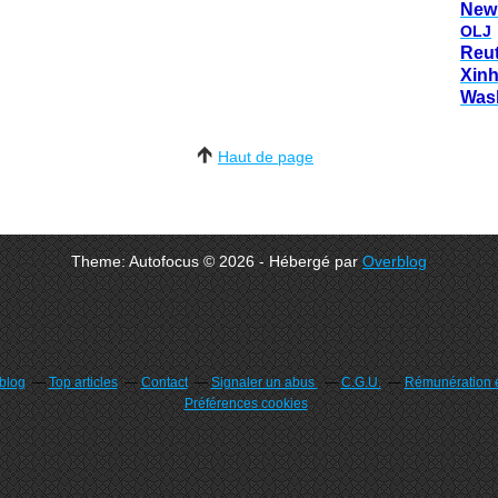
New
OLJ
Reu
Xin
Was
Haut de page
Theme: Autofocus © 2026 - Hébergé par
Overblog
rblog
Top articles
Contact
Signaler un abus
C.G.U.
Rémunération e
Préférences cookies