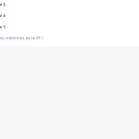
e 5
e 4
e 3
s créatrices de la VF !
e 2
e 1
e Mektoub My Love arrive enfin ! Rencontre avec Shaïn Boumedine et Sal
i : après Toni en famille
elle réalise le bouleversant Dites lui que je l'aime
ais ! Rencontre autour de Vie privée de Rebecca Zlotowski
 de Marguerite, Grave... Rencontre avec Ella Rumpf
 Les Rêveurs, un film intime sur la santé mentale
a avec un film sur le mouvement des Gilets jaunes