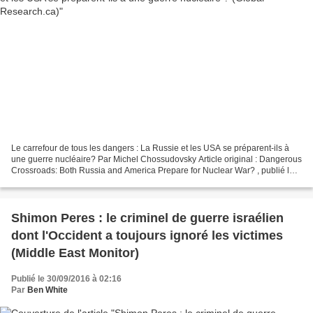
Le carrefour de tous les dangers : La Russie et les USA se préparent-ils à
une guerre nucléaire? Par Michel Chossudovsky Article original : Dangerous
Crossroads: Both Russia and America Prepare for Nuclear War? , publié le
27 septembre 2016 Traduit par...
Shimon Peres : le criminel de guerre israélien
dont l'Occident a toujours ignoré les victimes
(Middle East Monitor)
Publié le 30/09/2016 à 02:16
Par
Ben White