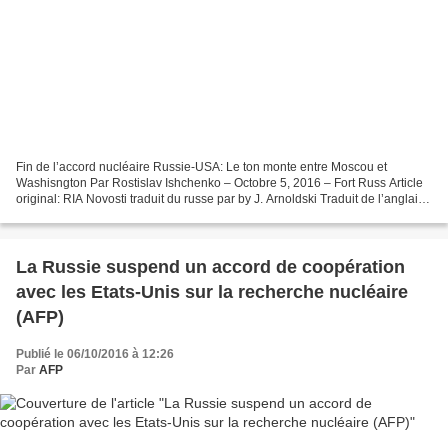
Fin de l’accord nucléaire Russie-USA: Le ton monte entre Moscou et
Washisngton Par Rostislav Ishchenko – Octobre 5, 2016 – Fort Russ Article
original: RIA Novosti traduit du russe par by J. Arnoldski Traduit de l’anglais
par Anna S. pour Arrêt sur Info/ Suite...
La Russie suspend un accord de coopération
avec les Etats-Unis sur la recherche nucléaire
(AFP)
Publié le 06/10/2016 à 12:26
Par
AFP