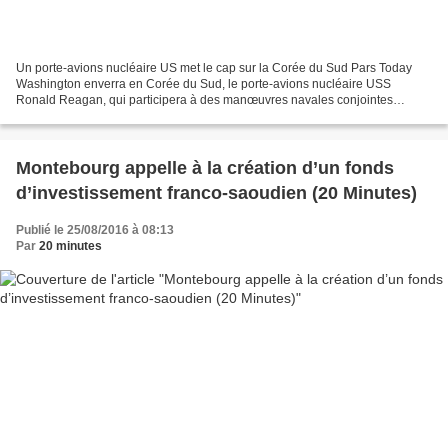
Un porte-avions nucléaire US met le cap sur la Corée du Sud Pars Today
Washington enverra en Corée du Sud, le porte-avions nucléaire USS
Ronald Reagan, qui participera à des manœuvres navales conjointes
prévues du 10 au 15 octobre."L'USS Ronald Reagan...
Montebourg appelle à la création d’un fonds
d’investissement franco-saoudien (20 Minutes)
Publié le 25/08/2016 à 08:13
Par
20 minutes