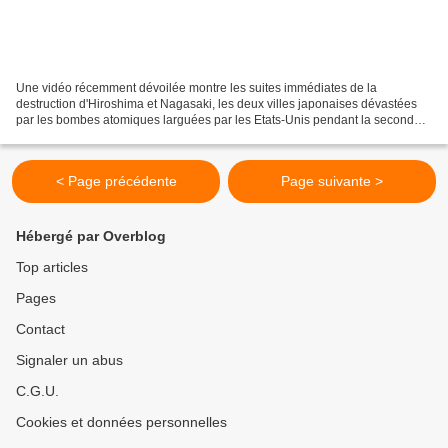
Une vidéo récemment dévoilée montre les suites immédiates de la
destruction d'Hiroshima et Nagasaki, les deux villes japonaises dévastées
par les bombes atomiques larguées par les Etats-Unis pendant la seconde
Guerre mondiale. La vidéo a été filmée par...
< Page précédente
Page suivante >
Hébergé par Overblog
Top articles
Pages
Contact
Signaler un abus
C.G.U.
Cookies et données personnelles