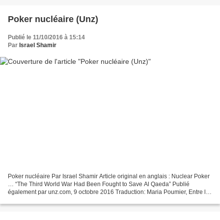
Poker nucléaire (Unz)
Publié le 11/10/2016 à 15:14
Par
Israel Shamir
Poker nucléaire Par Israel Shamir Article original en anglais : Nuclear Poker
… “The Third World War Had Been Fought to Save Al Qaeda” Publié
également par unz.com, 9 octobre 2016 Traduction: Maria Poumier, Entre la
plume et l’enclume Pour joindre l’auteur:...