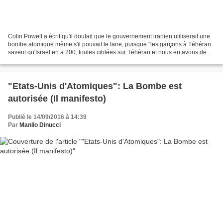
Colin Powell a écrit qu'il doutait que le gouvernement iranien utiliserait une
bombe atomique même s'il pouvait le faire, puisque "les garçons à Téhéran
savent qu'Israël en a 200, toutes ciblées sur Téhéran et nous en avons des
milliers."... Source :...
"Etats-Unis d'Atomiques": La Bombe est
autorisée (Il manifesto)
Publié le 14/09/2016 à 14:39
Par
Manlio Dinucci