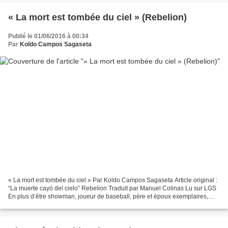
« La mort est tombée du ciel » (Rebelion)
Publié le 01/06/2016 à 00:34
Par
Koldo Campos Sagaseta
« La mort est tombée du ciel » Par Koldo Campos Sagaseta Article original :
“La muerte cayó del cielo” Rebelion Traduit par Manuel Colinas Lu sur LGS
En plus d’être showman, joueur de baseball, père et époux exemplaires,
chanteur, basketteur, nouveau...