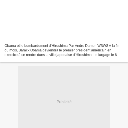
Obama et le bombardement d’Hiroshima Par Andre Damon WSWS A la fin
du mois, Barack Obama deviendra le premier président américain en
exercice à se rendre dans la ville japonaise d’Hiroshima. Le largage le 6
août 1945 par l’armée américaine d’une bombe...
Publicité