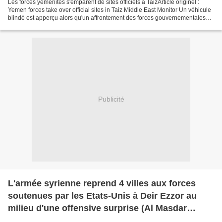
Les forces yéménites s'emparent de sites officiels à TaizArticle originel :
Yemen forces take over official sites in Taiz Middle East Monitor Un véhicule
blindé est apperçu alors qu'un affrontement des forces gouvernementales
entre Houthis et pro-Saleh...
Publicité
L'armée syrienne reprend 4 villes aux forces
soutenues par les Etats-Unis à Deir Ezzor au
milieu d'une offensive surprise (Al Masdar
News)