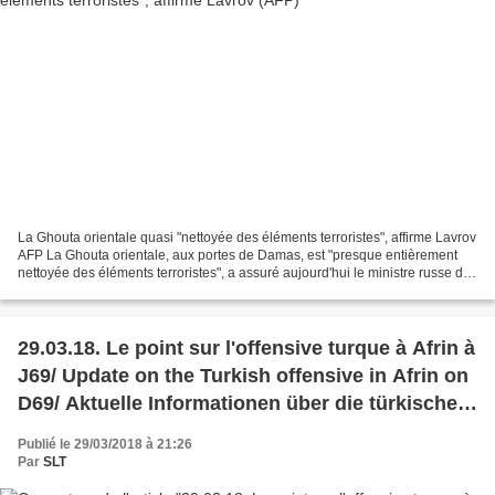
La Ghouta orientale quasi "nettoyée des éléments terroristes", affirme Lavrov
AFP La Ghouta orientale, aux portes de Damas, est "presque entièrement
nettoyée des éléments terroristes", a assuré aujourd'hui le ministre russe des
Affaires étrangères Sergueï...
29.03.18. Le point sur l'offensive turque à Afrin à
J69/ Update on the Turkish offensive in Afrin on
D69/ Aktuelle Informationen über die türkische
Intervention in Afrin auf T69
Publié le 29/03/2018 à 21:26
Par
SLT