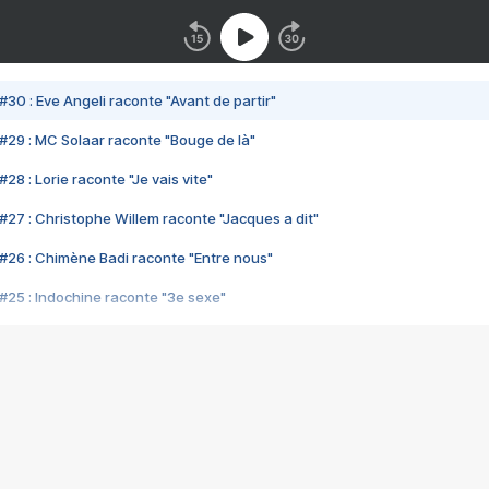
#30 : Eve Angeli raconte "Avant de partir"
#29 : MC Solaar raconte "Bouge de là"
28 : Lorie raconte "Je vais vite"
#27 : Christophe Willem raconte "Jacques a dit"
#26 : Chimène Badi raconte "Entre nous"
#25 : Indochine raconte "3e sexe"
#24 : Zaho raconte "C'est chelou"
#23 : Patrick Bruel raconte "Au café des délices"
#22 : Kyo raconte "Le chemin"
#21 : Nolwenn Leroy raconte "Cassé"