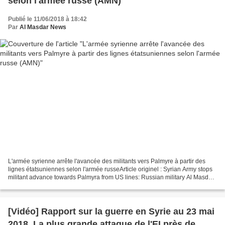
selon l'armée russe (AMN)
Publié le 11/06/2018 à 18:42
Par
Al Masdar News
L'armée syrienne arrête l'avancée des militants vers Palmyre à partir des
lignes étatsuniennes selon l'armée russeArticle originel : Syrian Army stops
militant advance towards Palmyra from US lines: Russian military Al Masdar
News (c) AP L'armée arabe...
[Vidéo] Rapport sur la guerre en Syrie au 23 mai
2018. La plus grande attaque de l'EI près de