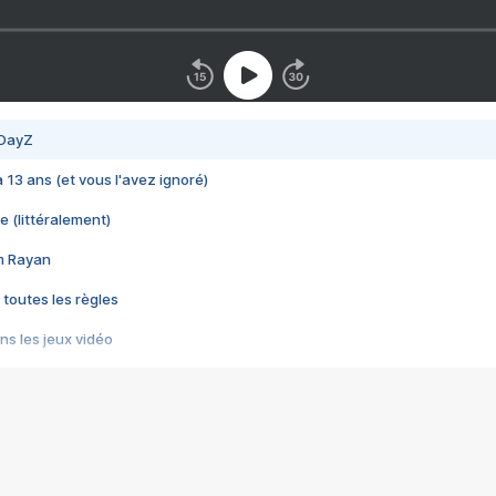
 DayZ
 a 13 ans (et vous l'avez ignoré)
e (littéralement)
im Rayan
 toutes les règles
s les jeux vidéo
us choquant de Rockstar ? - Le scandale BULLY
e plus moche de Steam
du RÊVE tourne au CAUCHEMAR