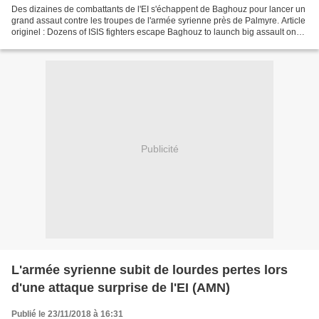
Des dizaines de combattants de l'EI s'échappent de Baghouz pour lancer un
grand assaut contre les troupes de l'armée syrienne près de Palmyre. Article
originel : Dozens of ISIS fighters escape Baghouz to launch big assault on
Syrian Army troops near Palmyra...
Publicité
L'armée syrienne subit de lourdes pertes lors
d'une attaque surprise de l'EI (AMN)
Publié le 23/11/2018 à 16:31