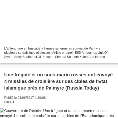
L'EI tend une embuscade à l'armée syrienne au sud-est de Palmyre,
plusieurs soldats tués et blessés. Article originel : ISIS Ambushes Unit Of
Syrian Army Southeast Of Palmyra, Several Soldiers Killed And Injured
South Front Le 18 mai, les combattants...
Une frégate et un sous-marin russes ont envoyé
4 missiles de croisière sur des cibles de l'Etat
islamique près de Palmyre (Russia Today)
Publié le 01/06/2017 à 20:08
Par
RT