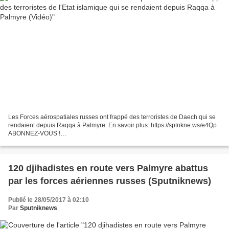
Les Forces aérospatiales russes ont frappé des terroristes de Daech qui se
rendaient depuis Raqqa à Palmyre. En savoir plus: https://sptnkne.ws/e4Qp
ABONNEZ-VOUS !
http://www.youtube.com/channel/UCqwac9xog45LRWMvufXs3hA?
sub_confirmation=1 SUIVEZ-NOUS...
120 djihadistes en route vers Palmyre abattus
par les forces aériennes russes (Sputniknews)
Publié le 28/05/2017 à 02:10
Par
Sputniknews