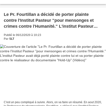
dans une enquête pour des essais...
Le Pr. Fourtillan a décidé de porter plainte
contre l'Institut Pasteur "pour mensonges et
crimes contre l'Humanité." L'institut Pasteur
avait déjà porté plainte contre lui et va porter
Publié le 06/12/2020 à 10:23
plainte contre le réalisateur du documentaire
Par
SLT
"Hold-Up" (Vidéos)
C'est un peu compliqué à suivre. Alors, on va faire un résumé. En aout 2020,
le Professeur de pharmacologie, Fourtillan, a allégué que l'institut Pasteur