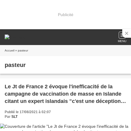
Publicité
MENU
Accueil
» pasteur
pasteur
Le Jt de France 2 évoque l'inefficacité de la
campagne de vaccination de masse en Islande
citant un expert islandais "c'est une déception
que les vaccins soient aussi peu efficaces pour
Publié le 17/08/2021 à 02:07
limiter une infection".
Par
SLT