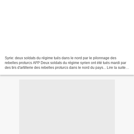
Syrie: deux soldats du régime tués dans le nord par le pilonnage des
rebelles proturcs AFP Deux soldats du régime syrien ont été tués mardi par
des tirs d'artillerie des rebelles proturcs dans le nord du pays... Lire la suite
Contact : samlatouch@protonmail.com Les...