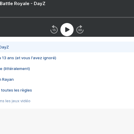
 Battle Royale - DayZ
 DayZ
 a 13 ans (et vous l'avez ignoré)
e (littéralement)
im Rayan
 toutes les règles
s les jeux vidéo
us choquant de Rockstar ? - Le scandale BULLY
e plus moche de Steam
du RÊVE tourne au CAUCHEMAR