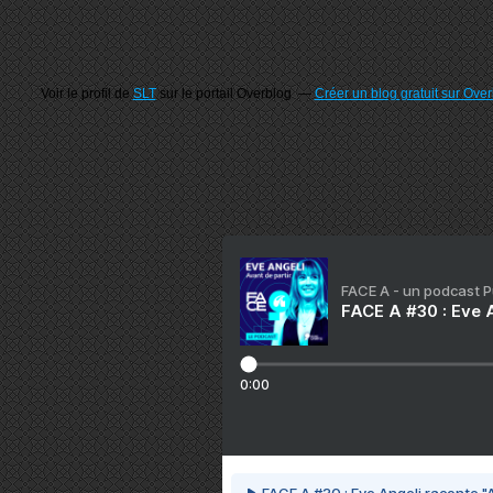
Voir le profil de
SLT
sur le portail Overblog
Créer un blog gratuit sur Ove
FACE A - un podcast 
FACE A #30 : Eve A
0:00