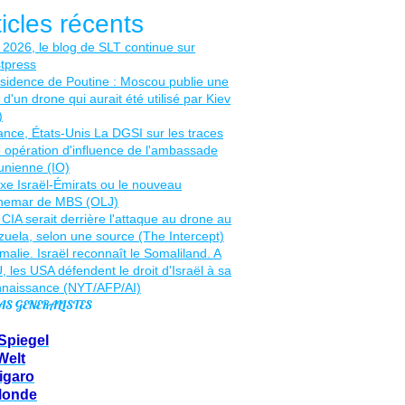
ticles récents
AS GENERALISTES
Spiegel
Welt
igaro
Monde