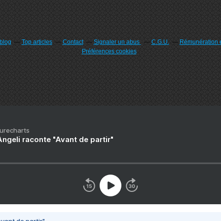
rblog
Top articles
Contact
Signaler un abus
C.G.U.
Rémunération e
Préférences cookies
Purecharts
ngeli raconte "Avant de partir"