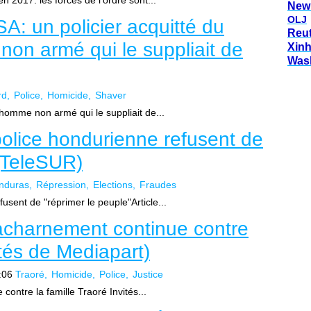
 2017: les forces de l'ordre sont...
New
OLJ
A: un policier acquitté du
Reu
on armé qui le suppliait de
Xin
Was
rd
Police
Homicide
Shaver
 homme non armé qui le suppliait de...
olice hondurienne refusent de
 (TeleSUR)
nduras
Répression
Elections
Fraudes
sent de "réprimer le peuple"Article...
l’acharnement continue contre
ités de Mediapart)
:06
Traoré
Homicide
Police
Justice
contre la famille Traoré Invités...