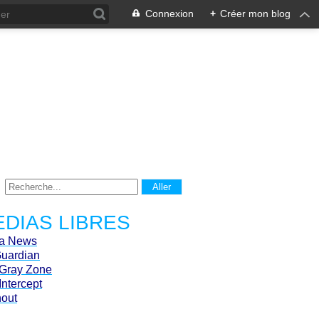
Connexion
+
Créer mon blog
DIAS LIBRES
ca News
Guardian
Gray Zone
Intercept
hout