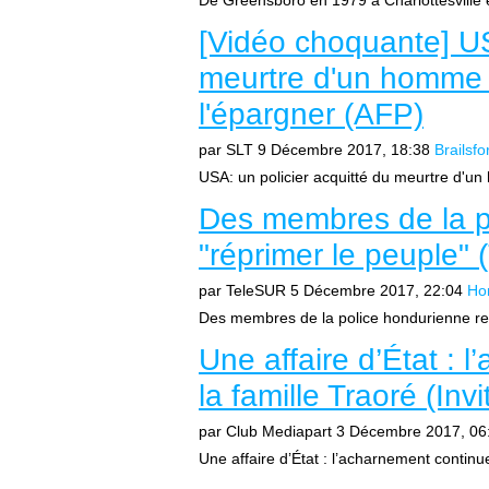
De Greensboro en 1979 à Charlottesville en
[Vidéo choquante] US
meurtre d'un homme n
l'épargner (AFP)
par SLT
9 Décembre 2017, 18:38
Brailsfo
USA: un policier acquitté du meurtre d'un
Des membres de la p
"réprimer le peuple"
par TeleSUR
5 Décembre 2017, 22:04
Ho
Des membres de la police hondurienne refu
Une affaire d’État : 
la famille Traoré (Inv
par Club Mediapart
3 Décembre 2017, 06
Une affaire d’État : l’acharnement continue 