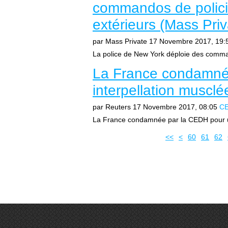
commandos de policier
extérieurs (Mass Priv
par Mass Private
17 Novembre 2017, 19:
La police de New York déploie des command
La France condamné
interpellation musclé
par Reuters
17 Novembre 2017, 08:05
C
La France condamnée par la CEDH pour un
10
20
30
40
50
<<
<
60
61
62