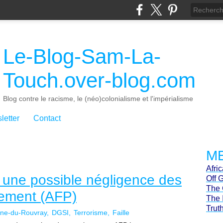
Le-Blog-Sam-La-
Touch.over-blog.com
Blog contre le racisme, le (néo)colonialisme et l'impérialisme
letter
Contact
ME
Afri
 une possible négligence des
Off 
The 
nement (AFP)
The 
Trut
nne-du-Rouvray
DGSI
Terrorisme
Faille