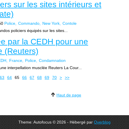
s sur les sites intérieurs et
ate)
50
Police
Commando
New York
Contole
os policiers équipés sur les sites...
e par la CEDH pour une
e (Reuters)
EDH
France
Police
Condamnation
e interpellation musclée Reuters La Cour...
80
90
63
64
65
66
67
68
69
70
>
>>
Haut de page
Theme: Autofocus © 2026 - Hébergé par
Overblog