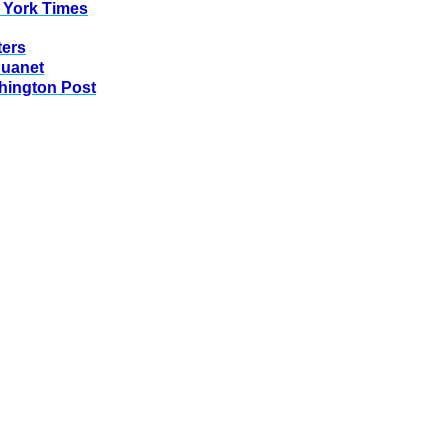
 York Times
ters
huanet
hington Post