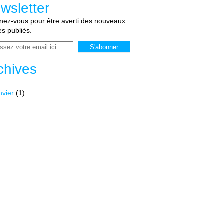
wsletter
ez-vous pour être averti des nouveaux
les publiés.
chives
nvier
(1)