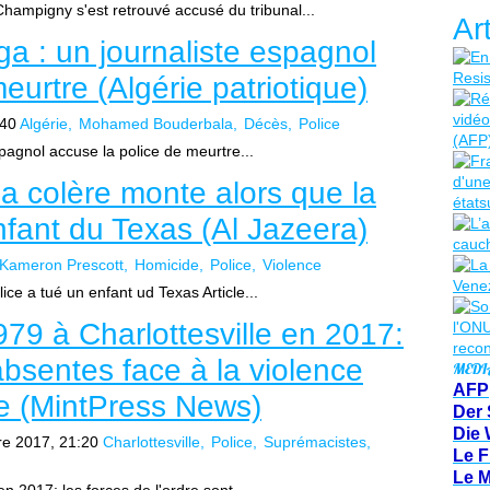
hampigny s'est retrouvé accusé du tribunal...
Ar
ga : un journaliste espagnol
eurtre (Algérie patriotique)
:40
Algérie
Mohamed Bouderbala
Décès
Police
pagnol accuse la police de meurtre...
a colère monte alors que la
nfant du Texas (Al Jazeera)
Kameron Prescott
Homicide
Police
Violence
ice a tué un enfant ud Texas Article...
9 à Charlottesville en 2017:
 absentes face à la violence
MEDI
AFP
e (MintPress News)
Der 
Die 
e 2017, 21:20
Charlottesville
Police
Suprémacistes
Le F
Le 