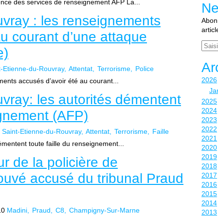
ence des services de renseignement AFP La...
Ne
vray : les renseignements
Abonn
artic
au courant d’une attaque
Email
e)
Ar
t-Etienne-du-Rouvray
Attentat
Terrorisme
Police
2026
ents accusés d’avoir été au courant...
Ja
vray: les autorités démentent
2025
2024
eignement (AFP)
2023
2022
Saint-Etienne-du-Rouvray
Attentat
Terrorisme
Faille
2021
émentent toute faille du renseignement...
2020
2019
 de la policière de
2018
ouvé accusé du tribunal Praud
2017
2016
2015
2014
10
Madini
Praud
C8
Champigny-Sur-Marne
2013