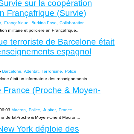
urvie sur la coopération
 en Françafrique (Survie)
o
Françafrique
Burkina Faso
Collaboration
n militaire et policière en Françafrique...
e terroriste de Barcelone était
renseignements espagnol
5
Barcelone
Attentat
Terrorisme
Police
elone était un informateur des renseignements...
 de France (Proche & Moyen-
06:03
Macron
Police
Jupiter
France
aume BerlatProche & Moyen-Orient Macron...
 New York déploie des