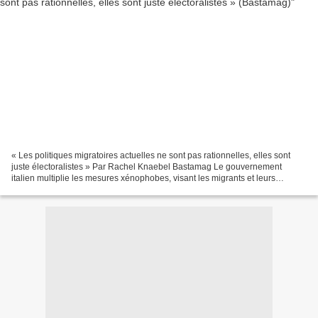
« Les politiques migratoires actuelles ne sont pas rationnelles, elles sont
juste électoralistes » Par Rachel Knaebel Bastamag Le gouvernement
italien multiplie les mesures xénophobes, visant les migrants et leurs
soutiens. Dans les îles grecques et italiennes,...