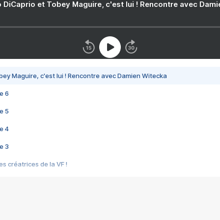
 DiCaprio et Tobey Maguire, c'est lui ! Rencontre avec Dam
bey Maguire, c'est lui ! Rencontre avec Damien Witecka
e 6
e 5
e 4
e 3
s créatrices de la VF !
e 2
e 1
e Mektoub My Love arrive enfin ! Rencontre avec Shaïn Boumedine et Sal