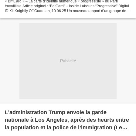
« BritCard » – La carte d’identité numérique « progressiste » du Parti
travailliste Article originel : “BritCard” – Inside Labour’s “Progressive” Digital
ID Kit Knightly Off Guardian, 10.06.25 Un nouveau rapport d’un groupe de
réflexion du gouvernement...
Publicité
L’administration Trump envoie la garde
nationale à Los Angeles, après des heurts entre
la population et la police de l’immigration (Le
Monde)