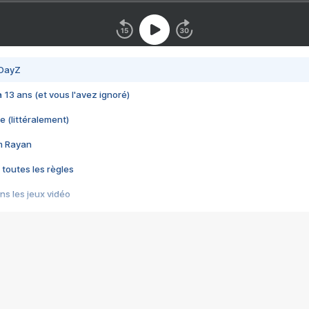
 DayZ
 a 13 ans (et vous l'avez ignoré)
e (littéralement)
im Rayan
 toutes les règles
s les jeux vidéo
us choquant de Rockstar ? - Le scandale BULLY
e plus moche de Steam
du RÊVE tourne au CAUCHEMAR
pendant 8 heures