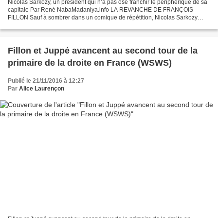
Nicolas Sarkozy, un président qui n’a pas osé franchir le périphérique de sa
capitale Par René NabaMadaniya.info LA REVANCHE DE FRANÇOIS
FILLON Sauf à sombrer dans un comique de répétition, Nicolas Sarkozy
quitte définitivement la scène publique le 20...
Fillon et Juppé avancent au second tour de la
primaire de la droite en France (WSWS)
Publié le 21/11/2016 à 12:27
Par
Alice Laurençon