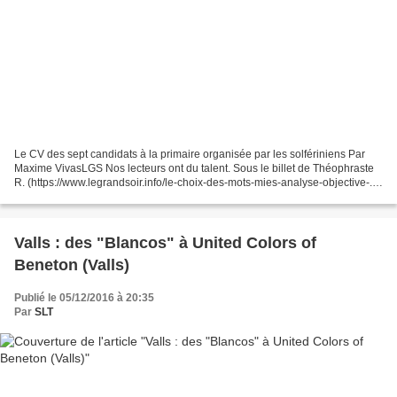
Le CV des sept candidats à la primaire organisée par les solfériniens Par
Maxime VivasLGS Nos lecteurs ont du talent. Sous le billet de Théophraste
R. (https://www.legrandsoir.info/le-choix-des-mots-mies-analyse-objective-...)
l’un d’eux (qui signe modestement...
Valls : des "Blancos" à United Colors of
Beneton (Valls)
Publié le 05/12/2016 à 20:35
Par
SLT