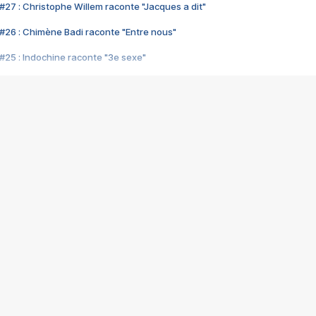
#27 : Christophe Willem raconte "Jacques a dit"
#26 : Chimène Badi raconte "Entre nous"
#25 : Indochine raconte "3e sexe"
#24 : Zaho raconte "C'est chelou"
#23 : Patrick Bruel raconte "Au café des délices"
#22 : Kyo raconte "Le chemin"
#21 : Nolwenn Leroy raconte "Cassé"
#20 : Patrick Hernandez raconte "Born to be alive"
#19 : Lorie raconte "Près de moi"
#18 : Michael Jones raconte "A nos actes manqués" (avec Jean-Jacque
#17 : Khaled raconte "Aïcha"
#16 : Corneille raconte "Parce qu'on vient de loin"
#15 : Indochine raconte "L'aventurier"