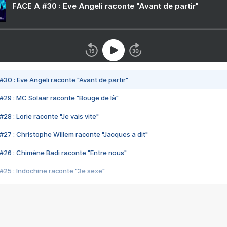
FACE A #30 : Eve Angeli raconte "Avant de partir"
#30 : Eve Angeli raconte "Avant de partir"
#29 : MC Solaar raconte "Bouge de là"
28 : Lorie raconte "Je vais vite"
#27 : Christophe Willem raconte "Jacques a dit"
#26 : Chimène Badi raconte "Entre nous"
#25 : Indochine raconte "3e sexe"
#24 : Zaho raconte "C'est chelou"
#23 : Patrick Bruel raconte "Au café des délices"
#22 : Kyo raconte "Le chemin"