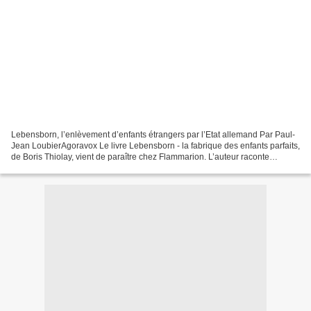
Lebensborn, l’enlèvement d’enfants étrangers par l’Etat allemand Par Paul-
Jean LoubierAgoravox Le livre Lebensborn - la fabrique des enfants parfaits,
de Boris Thiolay, vient de paraître chez Flammarion. L’auteur raconte
l’histoire de quelques dizaines...