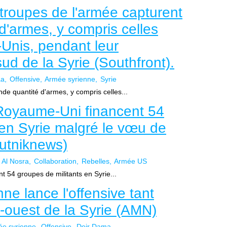
 troupes de l'armée capturent
d'armes, y compris celles
-Unis, pendant leur
ud de la Syrie (Southfront).
aa
Offensive
Armée syrienne
Syrie
de quantité d'armes, y compris celles...
 Royaume-Uni financent 54
 en Syrie malgré le vœu de
putniknews)
Al Nosra
Collaboration
Rebelles
Armée US
t 54 groupes de militants en Syrie...
nne lance l'offensive tant
-ouest de la Syrie (AMN)
e syrienne
Offensive
Deir Dama