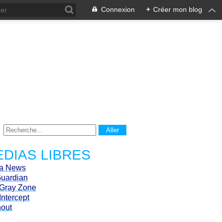
Connexion
+
Créer mon blog
DIAS LIBRES
ca News
Guardian
Gray Zone
Intercept
hout