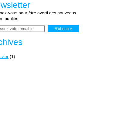
wsletter
ez-vous pour être averti des nouveaux
les publiés.
chives
nvier
(1)