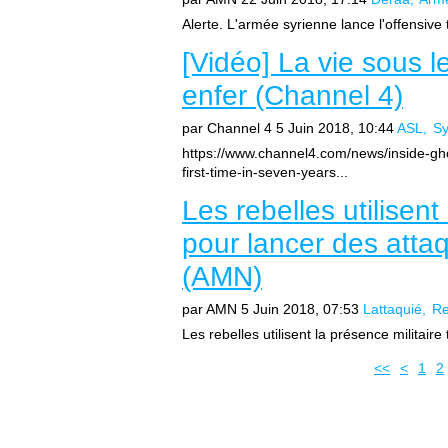
Alerte. L'armée syrienne lance l'offensive
[Vidéo] La vie sous l
enfer (Channel 4)
par Channel 4
5 Juin 2018, 10:44
ASL
Sy
https://www.channel4.com/news/inside-gho
first-time-in-seven-years...
Les rebelles utilisent
pour lancer des atta
(AMN)
par AMN
5 Juin 2018, 07:53
Lattaquié
Re
Les rebelles utilisent la présence militair
<<
<
1
2