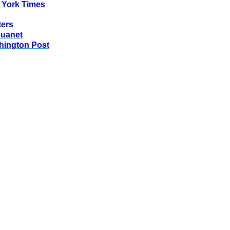
 York Times
ters
huanet
hington Post