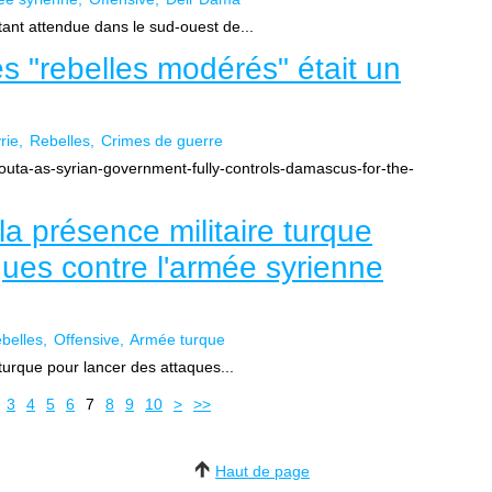
 tant attendue dans le sud-ouest de...
es "rebelles modérés" était un
rie
Rebelles
Crimes de guerre
uta-as-syrian-government-fully-controls-damascus-for-the-
 la présence militaire turque
ques contre l'armée syrienne
belles
Offensive
Armée turque
e turque pour lancer des attaques...
20
30
3
4
5
6
7
8
9
10
>
>>
Haut de page