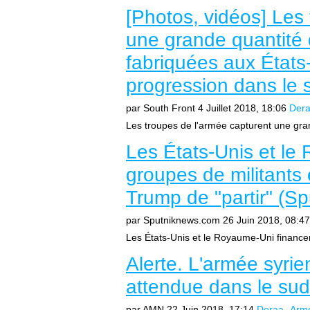
[Photos, vidéos] Les
une grande quantité 
fabriquées aux États
progression dans le s
par South Front
4 Juillet 2018, 18:06
Der
Les troupes de l'armée capturent une gran
Les États-Unis et le
groupes de militants
Trump de "partir" (S
par Sputniknews.com
26 Juin 2018, 08:47
Les États-Unis et le Royaume-Uni financen
Alerte. L'armée syrie
attendue dans le sud
par AMN
22 Juin 2018, 17:14
Deraa
Armé