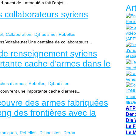
-ouest de Lattaquié a fait l'objet...
Ar
 collaborateurs syriens
ël
Collaboration
Djihadisme
Rebelles
s Voltaire.net Une centaine de collaborateurs...
 de renseignement syriens
rtante cache d'armes dans le
ches d'armes
Rebelles
Djihadistes
couvrent une importante cache d'armes...
couvre des armes fabriquées
MEDI
AFP
ng des frontières avec la
Der 
Die 
Le F
Le 
tanniques
Rebelles
Djihadistes
Deraa