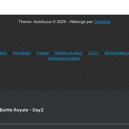
Theme: Autofocus © 2026 - Hébergé par
Overblog
rblog
Top articles
Contact
Signaler un abus
C.G.U.
Rémunération e
Préférences cookies
 Battle Royale - DayZ