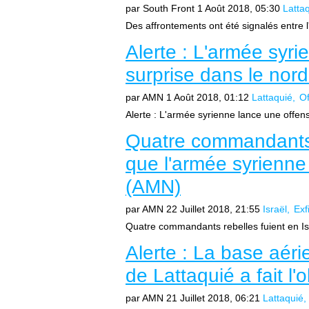
par South Front
1 Août 2018, 05:30
Latta
Des affrontements ont été signalés entre l
Alerte : L'armée syri
surprise dans le nor
par AMN
1 Août 2018, 01:12
Lattaquié
Of
Alerte : L'armée syrienne lance une offensi
Quatre commandants r
que l'armée syrienne
(AMN)
par AMN
22 Juillet 2018, 21:55
Israël
Exfi
Quatre commandants rebelles fuient en Isr
Alerte : La base aér
de Lattaquié a fait l
par AMN
21 Juillet 2018, 06:21
Lattaquié