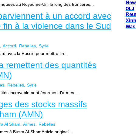
New
iquées au Royaume-Uni le long des frontières...
OLJ
 parviennent à un accord avec
Reu
Xin
 fin à la violence dans le Sud
Was
Accord
Rebelles
Syrie
rd avec la Russie pour mettre fin...
a remettent des quantités
MN)
es
Rebelles
Syrie
tités incroyablement énormes d'armes....
ges des stocks massifs
-Sham (AMN)
ra Al Sham
Armes
Rebelles
es à Busra Al-ShamArticle originel...