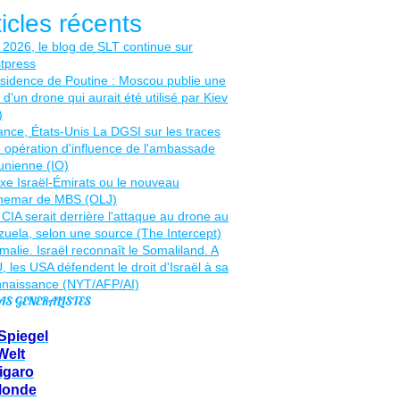
ticles récents
AS GENERALISTES
Spiegel
Welt
igaro
Monde