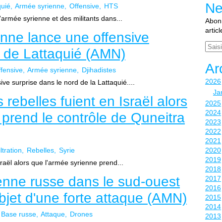
Ne
quié
Armée syrienne
Offensive
HTS
'armée syrienne et des militants dans...
Abonn
artic
enne lance une offensive
Email
d de Lattaquié (AMN)
Ar
fensive
Armée syrienne
Djihadistes
2026
ve surprise dans le nord de la Lattaquié....
Ja
ebelles fuient en Israël alors
2025
2024
 prend le contrôle de Quneitra
2023
2022
2021
ltration
Rebelles
Syrie
2020
2019
aël alors que l'armée syrienne prend...
2018
ienne russe dans le sud-ouest
2017
2016
'objet d'une forte attaque (AMN)
2015
2014
Base russe
Attaque
Drones
2013