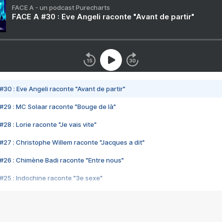
FACE A - un podcast Purecharts
FACE A #30 : Eve Angeli raconte "Avant de partir"
#30 : Eve Angeli raconte "Avant de partir"
#29 : MC Solaar raconte "Bouge de là"
28 : Lorie raconte "Je vais vite"
#27 : Christophe Willem raconte "Jacques a dit"
#26 : Chimène Badi raconte "Entre nous"
#25 : Indochine raconte "3e sexe"
#24 : Zaho raconte "C'est chelou"
#23 : Patrick Bruel raconte "Au café des délices"