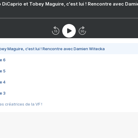
 DiCaprio et Tobey Maguire, c'est lui ! Rencontre avec Dam
bey Maguire, c'est lui ! Rencontre avec Damien Witecka
e 6
e 5
e 4
e 3
s créatrices de la VF !
e 2
e 1
e Mektoub My Love arrive enfin ! Rencontre avec Shaïn Boumedine et Sal