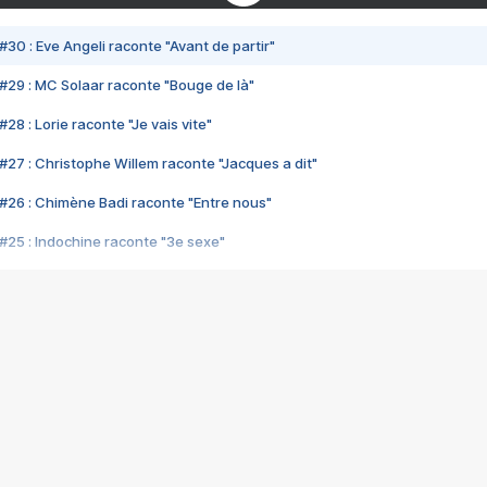
#30 : Eve Angeli raconte "Avant de partir"
#29 : MC Solaar raconte "Bouge de là"
28 : Lorie raconte "Je vais vite"
#27 : Christophe Willem raconte "Jacques a dit"
#26 : Chimène Badi raconte "Entre nous"
#25 : Indochine raconte "3e sexe"
#24 : Zaho raconte "C'est chelou"
#23 : Patrick Bruel raconte "Au café des délices"
#22 : Kyo raconte "Le chemin"
#21 : Nolwenn Leroy raconte "Cassé"
#20 : Patrick Hernandez raconte "Born to be alive"
#19 : Lorie raconte "Près de moi"