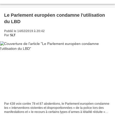
REUTERS/Jean-Paul Pelissier; Guadalupe...
Le Parlement européen condamne l'utilisation
du LBD
Publié le 14/02/2019 à 20:42
Par
SLT
Par 438 voix contre 78 et 87 abstentions, le Parlement européen condamne
les « interventions violentes et disproportionnées » de la police lors des
manifestations et « le recours à certains types d’armes à létalité réduite »