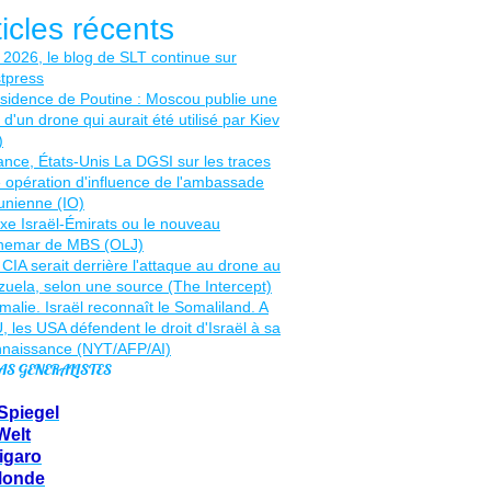
ticles récents
AS GENERALISTES
Spiegel
Welt
igaro
Monde