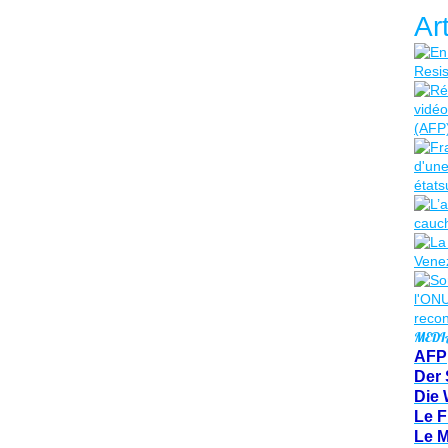
Ar
MEDI
AFP
Der 
Die 
Le F
Le 