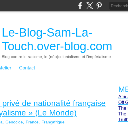
Le-Blog-Sam-La-
Touch.over-blog.com
Blog contre le racisme, le (néo)colonialisme et l'impérialisme
letter
Contact
ME
Afri
privé de nationalité française
Off 
The 
yalisme » (Le Monde)
The 
Trut
da
Génocide
France
Françafrique