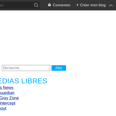
Connexion
+
Créer mon blog
DIAS LIBRES
ca News
Guardian
Gray Zone
Intercept
hout