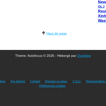
New
OLJ
Reu
Xin
Was
Haut de page
Theme: Autofocus © 2026 - Hébergé par
Overblog
rblog
Top articles
Contact
Signaler un abus
C.G.U.
Rémunération e
Préférences cookies