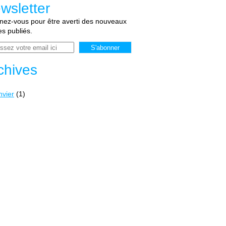
wsletter
ez-vous pour être averti des nouveaux
les publiés.
chives
nvier
(1)