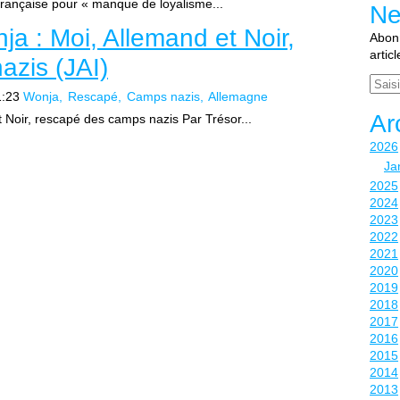
française pour « manque de loyalisme...
Ne
a : Moi, Allemand et Noir,
Abonn
artic
azis (JAI)
Email
1:23
Wonja
Rescapé
Camps nazis
Allemagne
Ar
 Noir, rescapé des camps nazis Par Trésor...
2026
Ja
2025
2024
2023
2022
2021
2020
2019
2018
2017
2016
2015
2014
2013