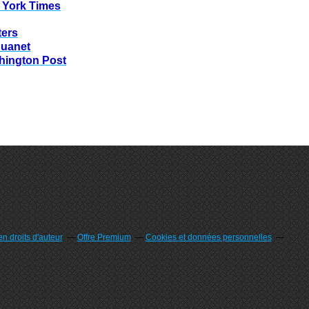
 York Times
ters
huanet
hington Post
n droits d'auteur
Offre Premium
Cookies et données personnelles