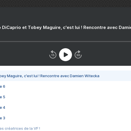
 DiCaprio et Tobey Maguire, c'est lui ! Rencontre avec Dam
bey Maguire, c'est lui ! Rencontre avec Damien Witecka
e 6
e 5
e 4
e 3
s créatrices de la VF !