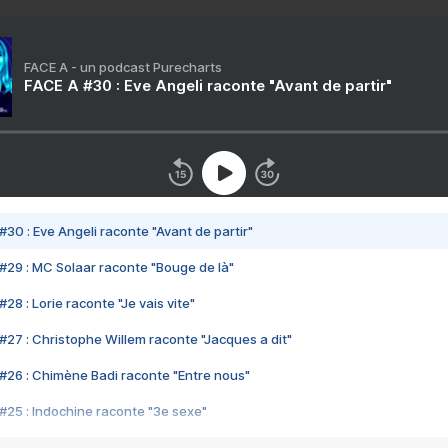
FACE A - un podcast Purecharts
FACE A #30 : Eve Angeli raconte "Avant de partir"
#30 : Eve Angeli raconte "Avant de partir"
#29 : MC Solaar raconte "Bouge de là"
28 : Lorie raconte "Je vais vite"
#27 : Christophe Willem raconte "Jacques a dit"
#26 : Chimène Badi raconte "Entre nous"
#25 : Indochine raconte "3e sexe"
#24 : Zaho raconte "C'est chelou"