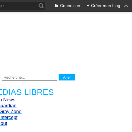
Connexion
+
Créer mon blog
DIAS LIBRES
ca News
Guardian
Gray Zone
Intercept
hout