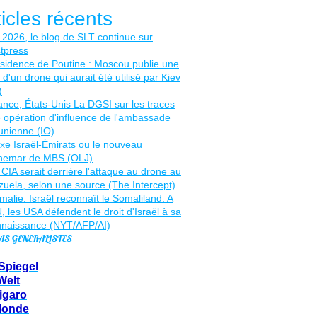
ticles récents
AS GENERALISTES
Spiegel
Welt
igaro
Monde