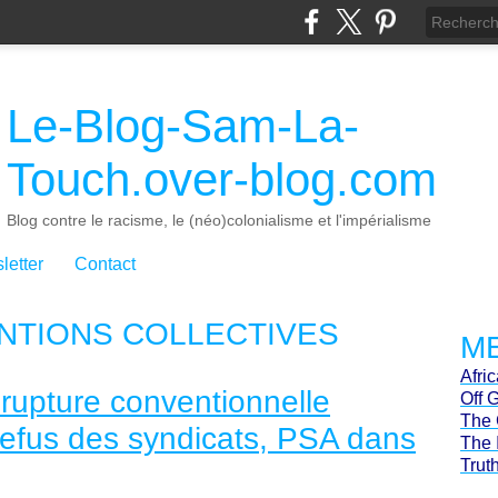
Le-Blog-Sam-La-
Touch.over-blog.com
Blog contre le racisme, le (néo)colonialisme et l'impérialisme
letter
Contact
NTIONS COLLECTIVES
ME
Afri
"rupture conventionnelle
Off 
The 
 refus des syndicats, PSA dans
The 
Trut