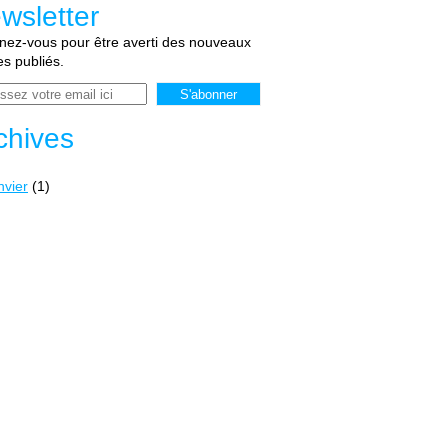
wsletter
ez-vous pour être averti des nouveaux
les publiés.
chives
nvier
(1)