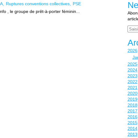
Ne
A
Ruptures conventions collectives
PSE
 , le groupe de prêt-à-porter féminin...
Abonn
artic
Email
Ar
2026
Ja
2025
2024
2023
2022
2021
2020
2019
2018
2017
2016
2015
2014
2013