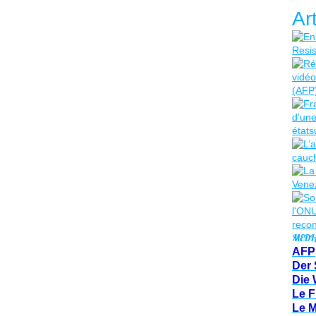
Ar
MEDI
AFP
Der 
Die 
Le F
Le 