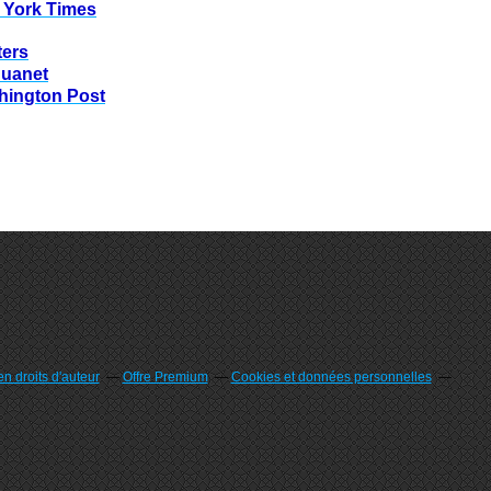
 York Times
ters
huanet
hington Post
n droits d'auteur
Offre Premium
Cookies et données personnelles