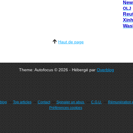
New
OLJ
Reu
Xin
Was
Haut de page
Theme: Autofocus © 2026 - Hébergé par
Overblog
rblog
Top articles
Contact
Signaler un abus
C.G.U.
Rémunération e
Préférences cookies