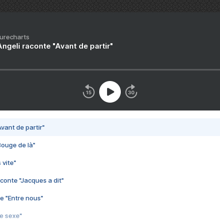
Purecharts
ngeli raconte "Avant de partir"
vant de partir"
Bouge de là"
 vite"
conte "Jacques a dit"
e "Entre nous"
3e sexe"