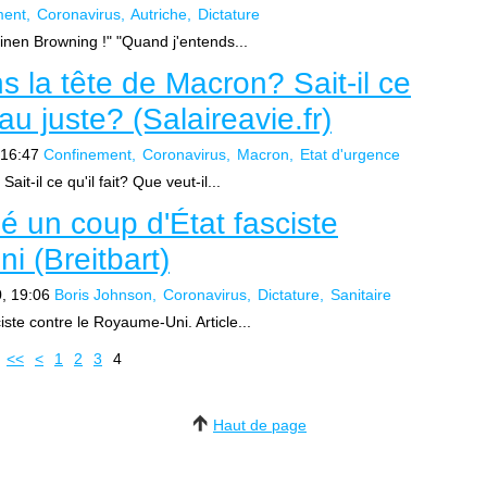
ment
Coronavirus
Autriche
Dictature
inen Browning !" "Quand j'entends...
s la tête de Macron? Sait-il ce
 au juste? (Salaireavie.fr)
 16:47
Confinement
Coronavirus
Macron
Etat d'urgence
it-il ce qu'il fait? Que veut-il...
 un coup d'État fasciste
i (Breitbart)
, 19:06
Boris Johnson
Coronavirus
Dictature
Sanitaire
ste contre le Royaume-Uni. Article...
<<
<
1
2
3
4
Haut de page