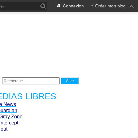
Connexion
+
Créer mon blog
DIAS LIBRES
ca News
Guardian
Gray Zone
Intercept
hout