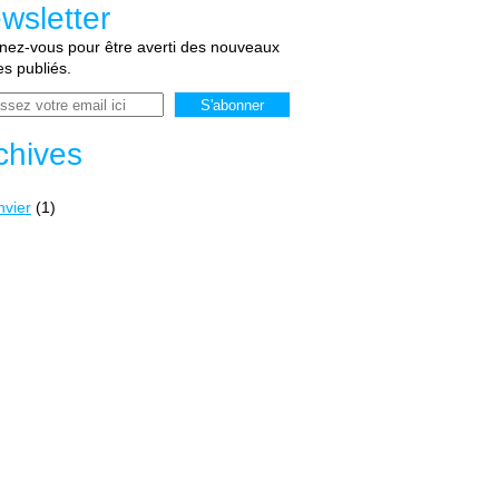
wsletter
ez-vous pour être averti des nouveaux
les publiés.
chives
nvier
(1)