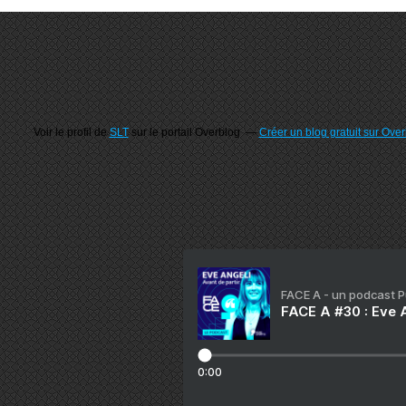
Voir le profil de
SLT
sur le portail Overblog
Créer un blog gratuit sur Ove
FACE A - un podcast 
FACE A #30 : Eve A
0:00