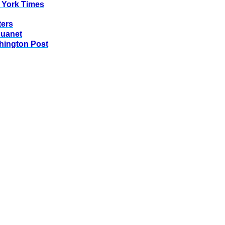
 York Times
ters
huanet
hington Post