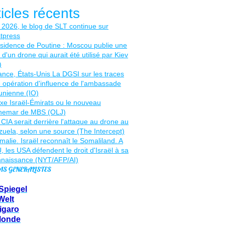
ticles récents
AS GENERALISTES
Spiegel
Welt
igaro
Monde