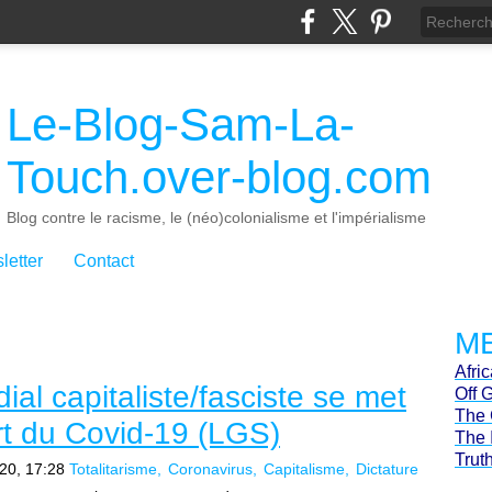
Le-Blog-Sam-La-
Touch.over-blog.com
Blog contre le racisme, le (néo)colonialisme et l'impérialisme
letter
Contact
ME
Afri
al capitaliste/fasciste se met
Off 
The 
rt du Covid-19 (LGS)
The 
Trut
20, 17:28
Totalitarisme
Coronavirus
Capitalisme
Dictature