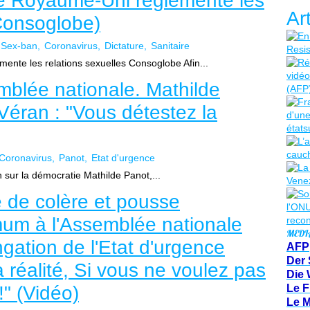
le Royaume-Uni réglemente les
Ar
(Consoglobe)
Sex-ban
Coronavirus
Dictature
Sanitaire
ente les relations sexuelles Consoglobe Afin...
mblée nationale. Mathilde
 Véran : "Vous détestez la
Coronavirus
Panot
Etat d'urgence
 sur la démocratie Mathilde Panot,...
e de colère et pousse
mum à l'Assemblée nationale
MEDI
ongation de l'Etat d'urgence
AFP
Der 
la réalité, Si vous ne voulez pas
Die 
!" (Vidéo)
Le F
Le 