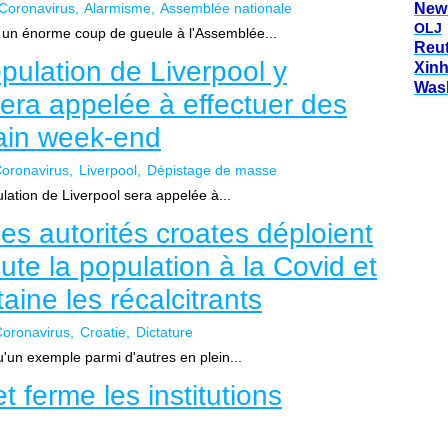
Coronavirus
Alarmisme
Assemblée nationale
New
OLJ
e un énorme coup de gueule à l'Assemblée...
Reu
pulation de Liverpool y
Xin
Was
sera appelée à effectuer des
hain week-end
oronavirus
Liverpool
Dépistage de masse
lation de Liverpool sera appelée à...
es autorités croates déploient
oute la population à la Covid et
ine les récalcitrants
oronavirus
Croatie
Dictature
u'un exemple parmi d'autres en plein...
t ferme les institutions