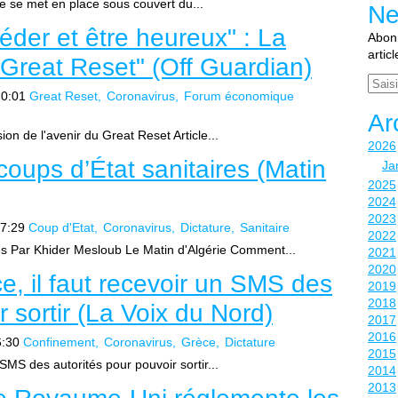
te se met en place sous couvert du...
Ne
éder et être heureux" : La
Abonn
artic
 "Great Reset" (Off Guardian)
Email
20:01
Great Reset
Coronavirus
Forum économique
Ar
ion de l'avenir du Great Reset Article...
2026
ups d’État sanitaires (Matin
Ja
2025
2024
2023
7:29
Coup d'Etat
Coronavirus
Dictature
Sanitaire
2022
es Par Khider Mesloub Le Matin d'Algérie Comment...
2021
2020
e, il faut recevoir un SMS des
2019
2018
r sortir (La Voix du Nord)
2017
2016
6:30
Confinement
Coronavirus
Grèce
Dictature
2015
SMS des autorités pour pouvoir sortir...
2014
2013