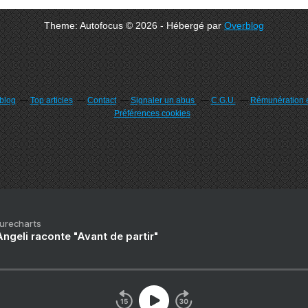
Theme: Autofocus © 2026 - Hébergé par
Overblog
rblog
Top articles
Contact
Signaler un abus
C.G.U.
Rémunération e
Préférences cookies
Purecharts
ngeli raconte "Avant de partir"