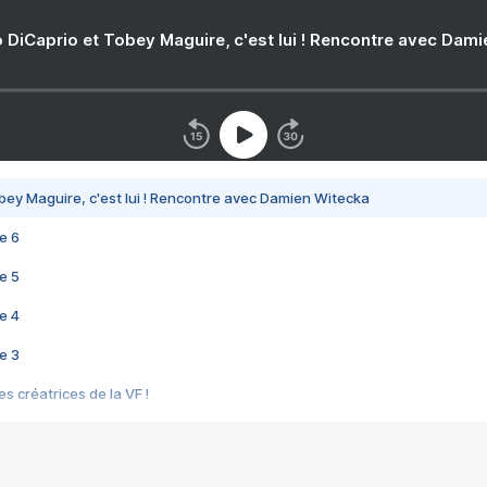
 DiCaprio et Tobey Maguire, c'est lui ! Rencontre avec Dam
bey Maguire, c'est lui ! Rencontre avec Damien Witecka
e 6
e 5
e 4
e 3
s créatrices de la VF !
e 2
e 1