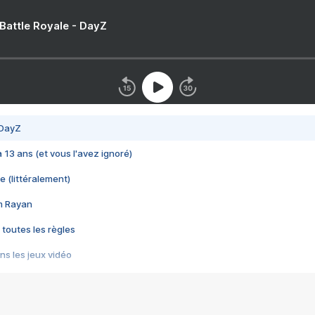
 Battle Royale - DayZ
 DayZ
 a 13 ans (et vous l'avez ignoré)
e (littéralement)
im Rayan
 toutes les règles
s les jeux vidéo
us choquant de Rockstar ? - Le scandale BULLY
e plus moche de Steam