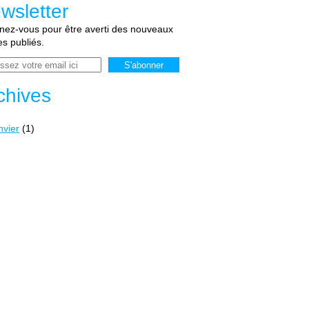
wsletter
ez-vous pour être averti des nouveaux
les publiés.
chives
nvier
(1)