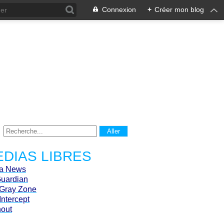
Connexion
+
Créer mon blog
DIAS LIBRES
ca News
Guardian
Gray Zone
Intercept
hout