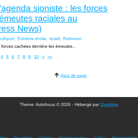
agenda sioniste : les forces
 émeutes raciales au
ress News)
uthport
Extrême droite
Israël
Robinson
 forces cachées derrière les émeutes...
20
4
5
6
7
8
9
10
>
>>
Haut de page
Theme: Autofocus © 2026 - Hébergé par
Overblog