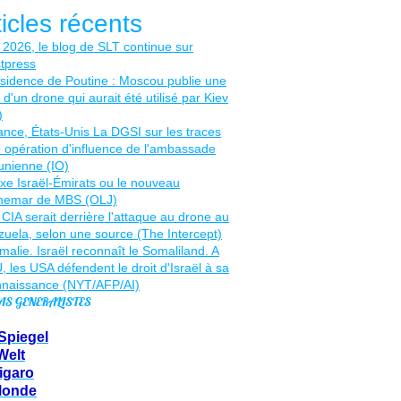
ticles récents
AS GENERALISTES
Spiegel
Welt
igaro
Monde