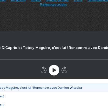
rblog
Top articles
Contact
Signaler un abus
C.G.U.
Rémunération e
Préférences cookies
 DiCaprio et Tobey Maguire, c'est lui ! Rencontre avec Dam
bey Maguire, c'est lui ! Rencontre avec Damien Witecka
e 6
e 5