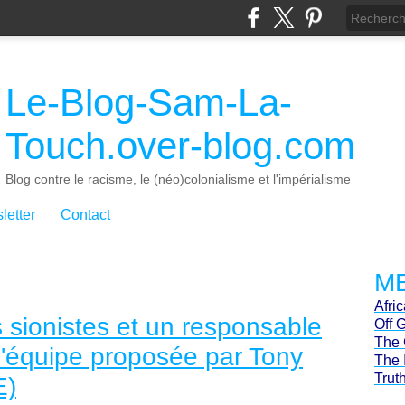
Le-Blog-Sam-La-
Touch.over-blog.com
Blog contre le racisme, le (néo)colonialisme et l'impérialisme
letter
Contact
ME
Afri
s sionistes et un responsable
Off 
The 
l'équipe proposée par Tony
The 
Trut
E)