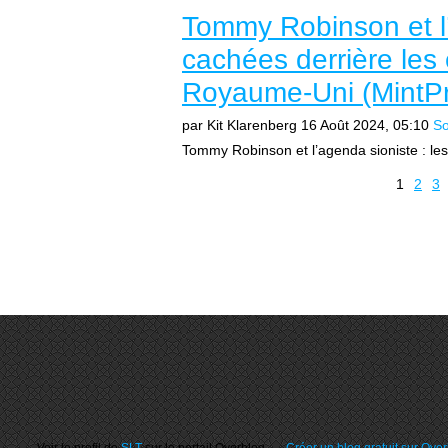
Tommy Robinson et l’
cachées derrière les
Royaume-Uni (MintP
par Kit Klarenberg
16 Août 2024, 05:10
So
Tommy Robinson et l’agenda sioniste : les
1
2
3