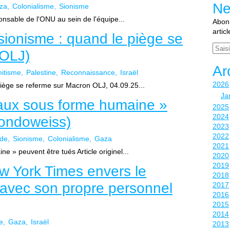
Ne
za
Colonialisme
Sionisme
ponsable de l'ONU au sein de l'équipe...
Abonn
artic
isionisme : quand le piège se
Email
(OLJ)
Ar
mitisme
Palestine
Reconnaissance
Israël
2026
piège se referme sur Macron OLJ, 04.09.25...
Ja
maux sous forme humaine »
2025
2024
Mondoweiss)
2023
2022
de
Sionisme
Colonialisme
Gaza
2021
e » peuvent être tués Article originel...
2020
2019
 York Times envers le
2018
vec son propre personnel
2017
2016
2015
2014
e
Gaza
Israël
2013