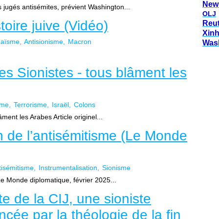
New
 jugés antisémites, prévient Washington...
OLJ
toire juive (Vidéo)
Reu
Xin
daïsme
Antisionisme
Macron
Was
des Sionistes - tous blâment les
sme
Terrorisme
Israël
Colons
ment les Arabes Article originel...
en de l’antisémitisme (Le Monde
tisémitisme
Instrumentalisation
Sionisme
Le Monde diplomatique, février 2025...
e de la CIJ, une sioniste
ncée par la théologie de la fin