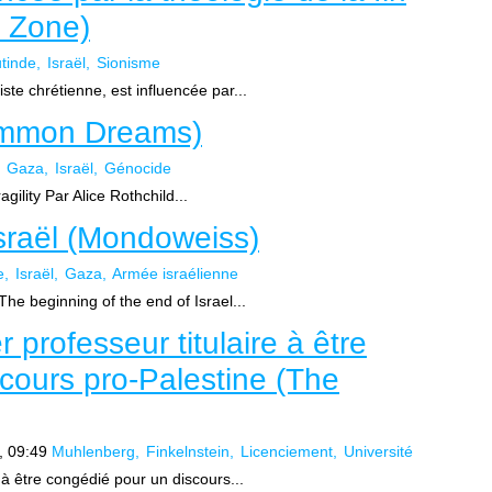
 Zone)
tinde
Israël
Sionisme
ste chrétienne, est influencée par...
Common Dreams)
Gaza
Israël
Génocide
ragility Par Alice Rothchild...
Israël (Mondoweiss)
e
Israël
Gaza
Armée israélienne
: The beginning of the end of Israel...
 professeur titulaire à être
cours pro-Palestine (The
, 09:49
Muhlenberg
Finkelnstein
Licenciement
Université
 à être congédié pour un discours...