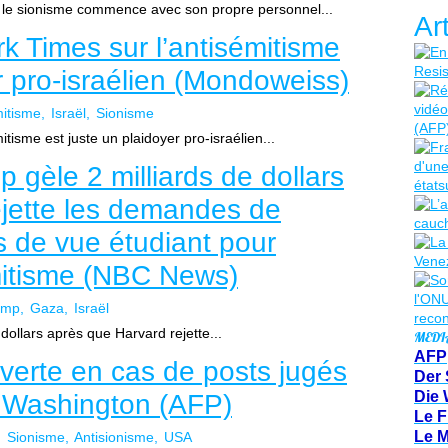
le sionisme commence avec son propre personnel...
Ar
rk Times sur l’antisémitisme
r pro-israélien (Mondoweiss)
mitisme
Israël
Sionisme
itisme est juste un plaidoyer pro-israélien...
p gèle 2 milliards de dollars
ejette les demandes de
ts de vue étudiant pour
émitisme (NBC News)
ump
Gaza
Israël
dollars après que Harvard rejette...
MEDI
AFP
 verte en cas de posts jugés
Der 
Die 
t Washington (AFP)
Le F
Le 
Sionisme
Antisionisme
USA