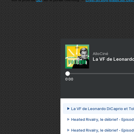
Voir le profil de
SLT
sur le portail Overblog
Créer un blog gratuit sur Ove
AlloCiné
La VF de Leonardo
0:00
La VF de Leonardo DiCaprio et To
Heated Rivalry, le débrief - Episod
Heated Rivalry, le débrief - Episod