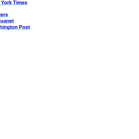
 York Times
ters
huanet
hington Post