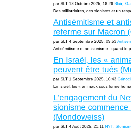
par SLT
13 Octobre 2025, 18:26
Blair
Ga
Des milliardaires, des sionistes et un res
Antisémitisme et ant
referme sur Macron 
par SLT
4 Septembre 2025, 09:53
Antisé
Antisémitisme et antisionisme : quand le 
En Israël, les « ani
peuvent être tués (
par SLT
1 Septembre 2025, 16:43
Génoci
En Israël, les « animaux sous forme humain
L'engagement du New
sionisme commence a
(Mondoweiss)
par SLT
4 Août 2025, 21:11
NYT
SIonism