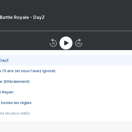
 Battle Royale - DayZ
 DayZ
 a 13 ans (et vous l'avez ignoré)
e (littéralement)
im Rayan
 toutes les règles
s les jeux vidéo
us choquant de Rockstar ? - Le scandale BULLY