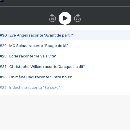
#30 : Eve Angeli raconte "Avant de partir"
#29 : MC Solaar raconte "Bouge de là"
28 : Lorie raconte "Je vais vite"
#27 : Christophe Willem raconte "Jacques a dit"
#26 : Chimène Badi raconte "Entre nous"
#25 : Indochine raconte "3e sexe"
#24 : Zaho raconte "C'est chelou"
#23 : Patrick Bruel raconte "Au café des délices"
#22 : Kyo raconte "Le chemin"
#21 : Nolwenn Leroy raconte "Cassé"