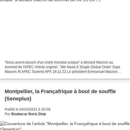
"Nous avons besoin d'un ordre mondial unique" a déclaré Macron au
sommet de l'APEC Article originel : 'We Need A Single Global Order' Says
Macron At APEC Summit AFP, 18.11.22 Le président Emmanuel Macron
décrit l'ordre mondial actuel comme "une jungle",...
Montpellier, la Françafrique à bout de souffle
(Seneplus)
Publié le 04/10/2021 à 20:56
Par
Boubacar Boris Diop